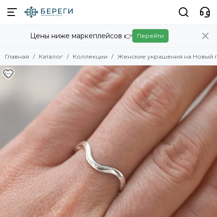
Коллекции
Цены ниже маркеплейсов 👉
Перейти
Смотреть все товары
Скандинавские украшения
Главная
Каталог
Коллекции
Женские украшения на Новый г
Славянские украшения
Авторские украшения
Амулеты
Обереги
Восточные украшения
Христианские украшения
Египет
Логово змей
Карты Таро
Знаки зодиака
Куспиды
Китайские знаки зодиака
Фэнтези
Нумерология: магия чисел