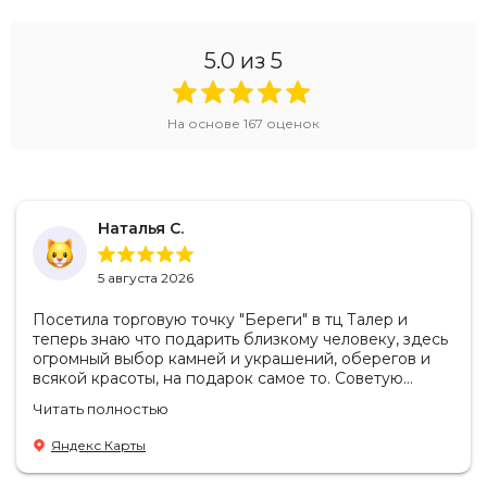
5.0
из 5
На основе
167
оценок
Наталья С.
5 августа 2026
Посетила торговую точку "Береги" в тц Талер и
теперь знаю что подарить близкому человеку, здесь
огромный выбор камней и украшений, оберегов и
всякой красоты, на подарок самое то. Советую
посетить если в раздумьях что купить с пользой!
Читать полностью
Продавцы-консультанты сориентируют, дадут
подсказки на что обратить внимание . Приветливый
Яндекс Карты
персонал.