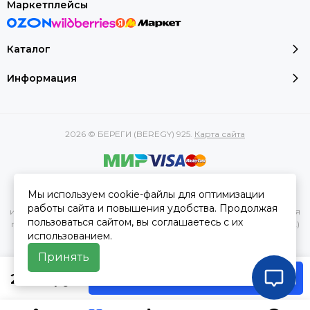
Маркетплейсы
Каталог
Информация
2026 © БЕРЕГИ (BEREGY) 925.
Карта сайта
Вся представленная на сайте информация, касающаяся
Мы используем cookie-файлы для оптимизации
характеристик, стоимости товаров и услуг, носит
работы сайта и повышения удобства. Продолжая
информационный характер и ни при каких условиях не является
пользоваться сайтом, вы соглашаетесь с их
публичной офертой, определяемой положениями Статьи 437(2)
использованием.
Гражданского кодекса РФ.
Принять
2 180 руб
В корзину