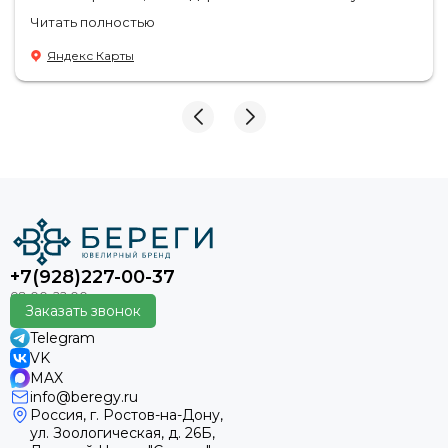
посетить если в раздумьях что купить с пользой!
Читать полностью
Продавцы-консультанты сориентируют, дадут
подсказки на что обратить внимание . Приветливый
Яндекс Карты
персонал.
+7(928)227-00-37
Заказать звонок
Telegram
VK
MAX
info@beregy.ru
Россия, г. Ростов-на-Дону,
ул. Зоологическая, д. 26Б,