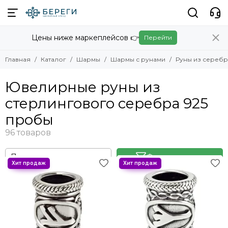
Шармы
Шармы с рунами
Цены ниже маркеплейсов 👉
Перейти
Смотреть все товары
Смотреть все товары
Шармы с рунами
Руны из золота
Главная
Каталог
Шармы
Шармы с рунами
Руны из серебр
Руны из серебра
Бижутерные шармы
Руны из бронзы и мельхиора
Ювелирные шармы
Ювелирные руны из
Наборы рун
стерлингового серебра 925
пробы
Фильтр товаров