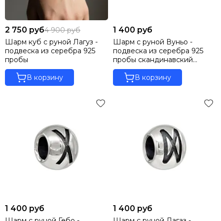
2 750 руб
1 400 руб
4 900 руб
Шарм куб с руной Лагуз -
Шарм с руной Вуньо -
подвеска из серебра 925
подвеска из серебра 925
пробы
пробы скандинавский
оберег
В корзину
В корзину
1 400 руб
1 400 руб
Шарм с руной Гебо -
Шарм с руной Дагаз -