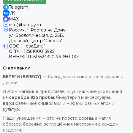
Проще говоря, у серебра активные лечебные свойства.
Telegram
VK
И третье, важное и уникальное: серебро обладает магией
MAX
собственной энергетики. Металлу покровительствует
info@beregy.ru
Луна, наделившая не только сдержанной красотой, но и
Россия, г. Ростов-на-Дону,
способностью защищать своего владельца от порчи и
ул. Зоологическая, д. 26Б,
Деловой Центр "Сделка".
сглаза. Если руны из серебра потемнели или приобрели
ООО "НоваДата"
зеленоватый налет, значит он забрал на себя негатив и
ОГРН: 1256100015995
уберёг Вас. Или как вариант, вы не совсем правильно
ИНН/КПП: 6165243207/616501001
питаетесь.
О компании
Четвертое, руны из серебра можно носить любому
человеку. Причиной тому способность серебра помогать
БЕРЕГИ (BEREGY)
— бренд украшений и аксессуаров с
в развитии интуиции, раскрытии творческого потенциала,
душой.
выравнивании энергетического фона человека и
В этом магазине представлены уникальные украшения
нормализации работы нервной системы.
из
серебра 925 пробы
, бижутерия и аксессуары,
вдохновлённые символами и мифами разных эпох и
Руны или серебра с позолотой это
культур.
отличные индикаторы
Наши украшения — это не просто формы, а магия
образов, бережно воплощённая мастерами в каждом
Руны из серебра - отличные индикаторы ситуаций и
изделии.
барьеры от направленного негативного воздействия,