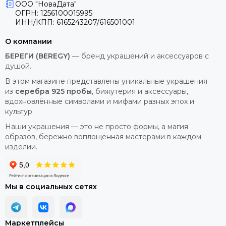
На официальном сайте Beregy вы найдете детальные
ООО "НоваДата"
фото и подробные характеристики шарма Одал. И, самое
ОГРН: 1256100015995
главное, честные отзывы на шарм Одал от реальных
ИНН/КПП: 6165243207/616501001
покупателей.
О компании
Вы сомневаетесь, не уверены в выборе? Нужна
БЕРЕГИ (BEREGY)
— бренд украшений и аксессуаров с
консультация? Специалисты Beregy всегда готовы помочь,
душой.
просто оставьте заявку на обратный звонок!
В этом магазине представлены уникальные украшения
Купите шарм Одал онлайн с доставкой на дом или
из
серебра 925 пробы
, бижутерия и аксессуары,
заберите заказ из ближайшего пункта самовывоза Beregy
вдохновлённые символами и мифами разных эпох и
по всей России.
культур.
Наши украшения — это не просто формы, а магия
образов, бережно воплощённая мастерами в каждом
изделии.
Мы в социальных сетях
Маркетплейсы