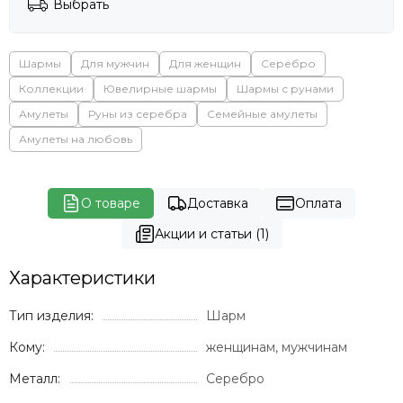
Выбрать
Шармы
Для мужчин
Для женщин
Серебро
Коллекции
Ювелирные шармы
Шармы с рунами
Амулеты
Руны из серебра
Семейные амулеты
Амулеты на любовь
О товаре
Доставка
Оплата
Акции и статьи (1)
Характеристики
Тип изделия:
Шарм
Кому:
женщинам, мужчинам
Металл:
Серебро