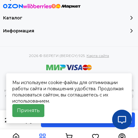
Каталог
Информация
2026 © БЕРЕГИ (BEREGY) 925.
Карта сайта
Вся представленная на сайте информация, касающаяся
Мы используем cookie-файлы для оптимизации
характеристик, стоимости товаров и услуг, носит
работы сайта и повышения удобства. Продолжая
информационный характер и ни при каких условиях не является
пользоваться сайтом, вы соглашаетесь с их
публичной офертой, определяемой положениями Статьи 437(2)
использованием.
Гражданского кодекса РФ.
Принять
2 000 руб
В корзину