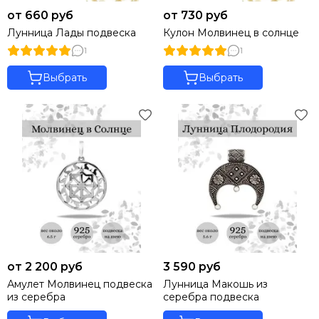
Нумерология: магия чисел
от 660 руб
от 730 руб
Сакральная геометрия
Лунница Лады подвеска
Кулон Молвинец в солнце
Минимализм
1
1
Буквы
Выбрать
Выбрать
от 2 200 руб
3 590 руб
Амулет Молвинец подвеска
Лунница Макошь из
из серебра
серебра подвеска