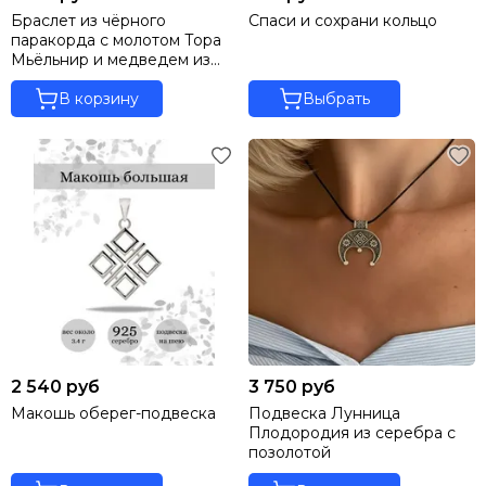
Браслет из чёрного
Спаси и сохрани кольцо
паракорда с молотом Тора
Мьёльнир и медведем из
бронзы
В корзину
Выбрать
2 540 руб
3 750 руб
Макошь оберег-подвеска
Подвеска Лунница
Плодородия из серебра с
позолотой