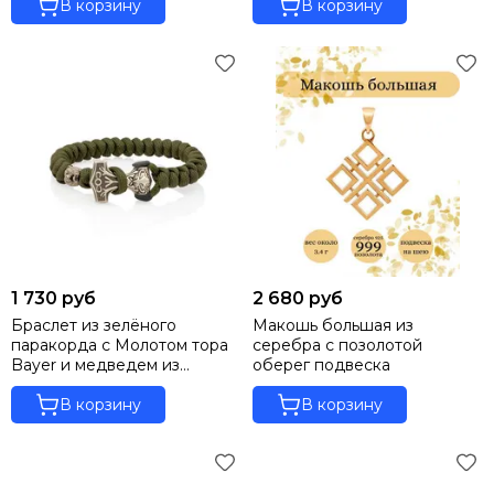
В корзину
В корзину
1 730 руб
2 680 руб
Браслет из зелёного
Макошь большая из
паракорда с Молотом тора
серебра с позолотой
Bayer и медведем из
оберег подвеска
мельхиора
В корзину
В корзину