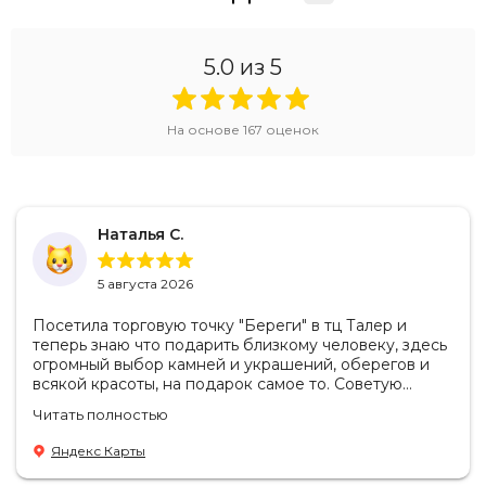
5.0
из 5
На основе
167
оценок
Наталья С.
5 августа 2026
Посетила торговую точку "Береги" в тц Талер и
теперь знаю что подарить близкому человеку, здесь
огромный выбор камней и украшений, оберегов и
всякой красоты, на подарок самое то. Советую
посетить если в раздумьях что купить с пользой!
Читать полностью
Продавцы-консультанты сориентируют, дадут
подсказки на что обратить внимание . Приветливый
Яндекс Карты
персонал.