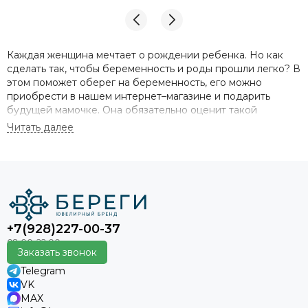
Каждая женщина мечтает о рождении ребенка. Но как
сделать так, чтобы беременность и роды прошли легко? В
этом поможет оберег на беременность, его можно
приобрести в нашем интернет–магазине и подарить
будущей мамочке. Она обязательно оценит такой
искренний и душевный сувенир со смыслом, а заодно
избавится от негативных мыслей.
Все обереги на зачатие ребенка фото которых можно
увидеть на этой странице, сделаны из серебра и бронзы.
Покрытие не облазит и не ржавеет, благородный металл
легко сочетать с любым предметом гардероба. Изделия
сделаны заботливыми руками мастеров, работа авторская,
+7(928)227-00-37
поэтому подчеркивает индивидуальность одариваемой.
Заказать звонок
Приметы на зачатие и удачную
Telegram
беременность
VK
MAX