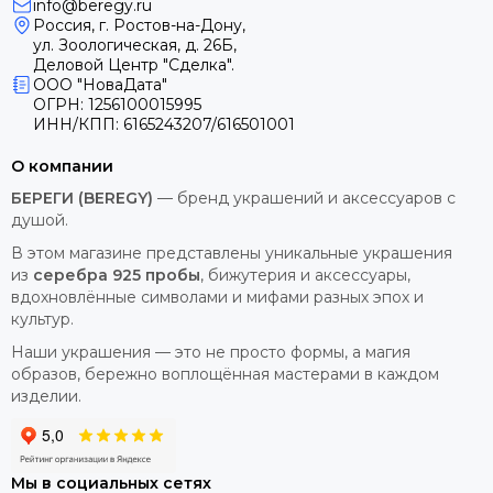
Можно долго спорить, работают приметы на удачное
info@beregy.ru
зачатие малыша или нет, но наши прабабушки, которые
Россия, г. Ростов-на-Дону,
верили в Высшие Силы и пользовались дарами матушки–
ул. Зоологическая, д. 26Б,
Деловой Центр "Сделка".
природы, рожали по 10 детей, мало кто сталкивался с не
ООО "НоваДата"
вынашиванием. Поэтому женщины, которые уже
ОГРН: 1256100015995
отчаялись родить ребенка или с нетерпением ожидают
ИНН/КПП: 6165243207/616501001
первенца, все чаще возвращаются к истокам славянской
культуры и изготавливают талисманы для рождения детей
О компании
своими руками.
БЕРЕГИ (BEREGY)
— бренд украшений и аксессуаров с
Чтобы зачатие пришлось на самый благоприятный
душой.
период, народные целители советуют следовать таким
В этом магазине представлены уникальные украшения
обрядам и поверьям:
из
серебра 925 пробы
, бижутерия и аксессуары,
Займитесь вышивкой лика Богородицы, ласкающей
вдохновлённые символами и мифами разных эпох и
маленьких детей. Приступайте к работе осознанно и не
культур.
садитесь за вышивку в плохом настроении. Вышивая
Богородицу, обращайте внимание на детали – дети
Наши украшения — это не просто формы, а магия
должны получиться шаловливыми, как на иконах,
образов, бережно воплощённая мастерами в каждом
отнеситесь к ним как к своим будущим, поделитесь
изделии.
частичкой теплой энергетики, жизненной силы и надежды
в лучшее.
Мы в социальных сетях
Прослушайте цикл аудио лекций ведических