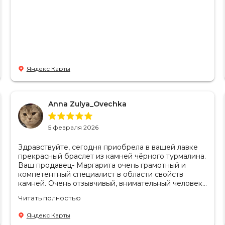
Яндекс Карты
Anna Zulya_Ovechka
5 февраля 2026
Здравствуйте, сегодня приобрела в вашей лавке
прекрасный браслет из камней чёрного турмалина.
Ваш продавец- Маргарита очень грамотный и
компетентный специалист в области свойств
камней. Очень отзывчивый, внимательный человек
и просто приятная девушка. Сделала мне
Читать полностью
огромную услугу, договорилась с начальством,
чтобы продать мне серебряный шарм по цене
Яндекс Карты
маркет плейса, а это гораздо выгоднее получается.