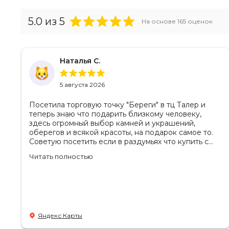
5.0
из 5
На основе
165
оценок
Наталья С.
5 августа 2026
Посетила торговую точку "Береги" в тц Талер и
теперь знаю что подарить близкому человеку,
здесь огромный выбор камней и украшений,
оберегов и всякой красоты, на подарок самое то.
Советую посетить если в раздумьях что купить с
пользой! Продавцы-консультанты сориентируют,
Читать полностью
дадут подсказки на что обратить внимание .
Приветливый персонал.
Яндекс Карты