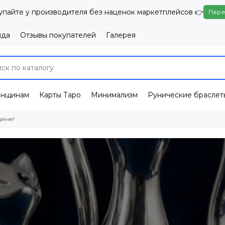
упайте у производителя без наценок маркетплейсов 👉
Пере
нда
Отзывы покупателей
Галерея
енщинам
Карты Таро
Минимализм
Рунические браслет
цене!