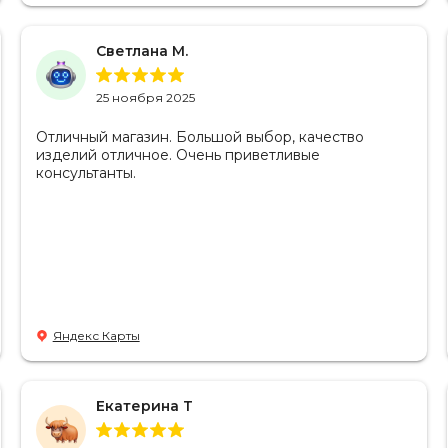
Бесплатно переплела мне браслет и вставила
шарм, в общей сложности потратив на меня 1 час.
Прошу премировать такую ценную сотрудницу 🙏.
Светлана М.
Буду приходить за покупками ещё. Спасибо
большое.
25 ноября 2025
Отличный магазин. Большой выбор, качество
изделий отличное. Очень приветливые
консультанты.
Яндекс Карты
Екатерина Т