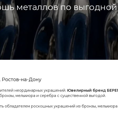
шь металлов по выгодной
 Ростов-на-Дону
енителей неординарных украшений.
Ювелирный бренд БЕРЕГ
бронзы, мельхиора и серебра с существенной выгодой.
тать обладателем роскошных украшений из бронзы, мельхиора