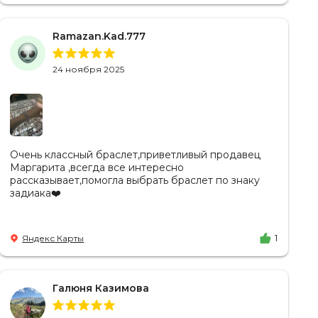
Ramazan.Kad.777
24 ноября 2025
Очень классный браслет,приветливый продавец
Маргарита ,всегда все интересно
рассказывает,помогла выбрать браслет по знаку
задиака❤️
Яндекс Карты
1
Галюня Казимова