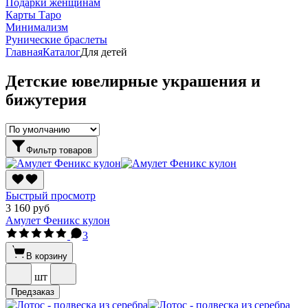
Подарки женщинам
Карты Таро
Минимализм
Рунические браслеты
Главная
Каталог
Для детей
Детские ювелирные украшения и
бижутерия
Фильтр товаров
Быстрый просмотр
3 160 руб
Амулет Феникс кулон
3
В корзину
шт
Предзаказ