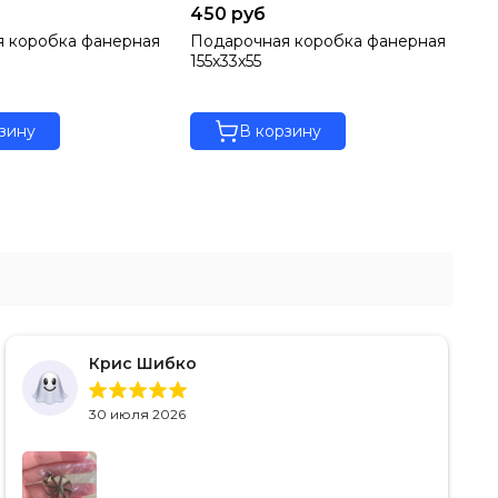
450 руб
от
 коробка фанерная
Подарочная коробка фанерная
Бр
155х33х55
зину
В корзину
Крис Шибко
30 июля 2026