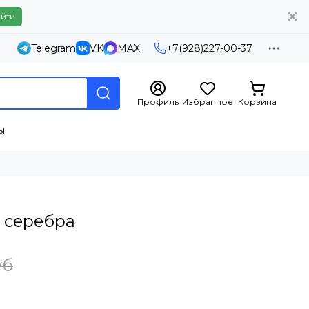
йти
Telegram
VK
MAX
+7(928)227-00-37
Профиль
Избранное
Корзина
ы
з серебра
уб