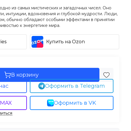
 одно из самых мистических и загадочных чисел. Оно
и, интуиции, вдохновения и глубокой мудрости. Люди,
лом, обычно обладают особыми эффектами в принятии
ивостью к энергетике мира.
ies
Купить на Ozon
В корзину
час
Оформить в Telegram
 MAX
Оформить в VK
иться