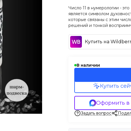
Число 11 в нумерологии - это
является символом духовност
которые связаны с этим чис
решений и тонкой восприимч
Купить на Wildberr
В наличии
Купить сей
Оформить в
Задать вопрос
Подел