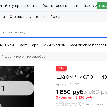
упайте у производителя без наценок маркетплейсов 👉
Пере
нда
Отзывы покупателей
Галерея
енщинам
Карты Таро
Минимализм
Рунические браслет
Шарм Число 11 из серебра
−54%
Шарм Число 11 и
Артикул:
2146/11
1 850 руб
3 980 р
Экономия
2 130 руб
Оставить отзыв