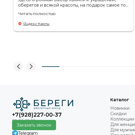
оберегов и всякой красоты, на подарок самое то.
Советую посетить если в раздумьях что купить с
Читать полностью
пользой! Продавцы-консультанты сориентируют,
дадут подсказки на что обратить внимание .
Яндекс Карты
Приветливый персонал.
Каталог
Новинки
Скидки
+7(928)227-00-37
Коллекции
Для женщи
Заказать звонок
Для мужчи
Telegram