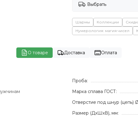
Выбрать
Шармы
Коллекции
Скидк
Нумерология: магия чисел
О товаре
Доставка
Оплата
Проба:
мужчинам
Марка сплава ГОСТ:
Отверстие под шнур (цепь) Ø
Размер (ДхШхВ), мм: