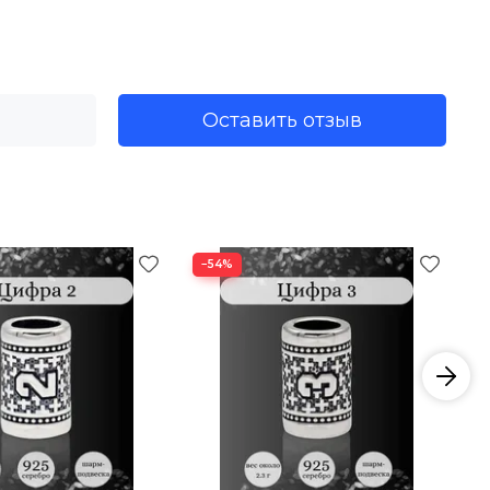
нно этим мы вдохновлялись, когда создавали данную
 на основу до 5 мм. Данные украшения из серебра
вается в соответствующих карточках товара. Также
Оставить отзыв
нтуиции, вдохновения и глубокой мудрости. Люди,
тью к энергетике мира.
−54%
ихся трудностей. Надевая его, вы укрепите свою связь
рый интересуется духовной практикой и нумерологией.
ением цифры или числа из серебра - это не только
выбрать модель, которая подчеркнет вашу