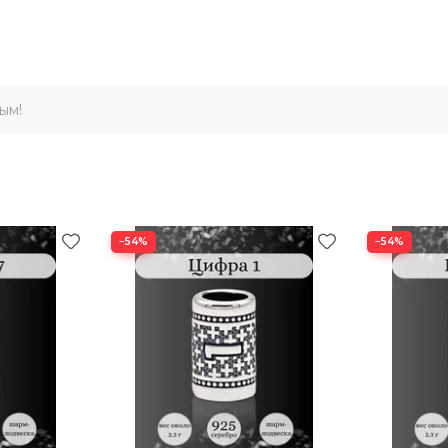
имволизирует определенные качества и характеристики. Име
ем цифр от 1 до 22. Размер шарма около 12х7 мм, отверстие
ческой нумерологии. Краткое значение каждой цифры раскры
ым!
их и загадочных чисел. Оно является символом духовности, и
быми эффектами в принятии решений и тонкой восприимчивос
−54%
−54%
е подчеркнет вашу уникальность и даст защиту от надвигающ
зможности для саморазвития и совершенствования.
ным подарком для вашего друга или близкого человека, кото
 важные вопросы и открыть новые горизонты. Шарм с изображ
ой красоты. Широкий выбор силуэтов и узоров позволит вам 
лгие годы.
 и обрести еще большую силу и мудрость в своей жизни!