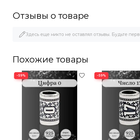
Коллекция шармов "Нумерология"
Отзывы о товаре
В нумерологии каждая цифра имеет свое значение и с
коллекцию. В ней представлены 22 шарма с изображени
подойдут для применения также и относительно карми
отдельно представлен шарм с цифрой 0.
Здесь еще никто не оставлял отзывы. Будьте перв
Шарм с числом 11
Похожие товары
Число 11 в нумерологии - это одно из самых мистическ
которые связаны с этим числом, обычно обладают осо
−59%
−59%
Наш шарм из серебра украшен числом 11, это украшени
с космическими силами и получите дополнительные во
Серебряный шарм с числом 11 также может стать отлич
Он подарит ему силу и защиту, поможет найти ответ на
символ мистики и загадки, но и воплощение натуральн
индивидуальность и станет любимым украшением на до
Не упустите возможность приобрести шарм с числом 11