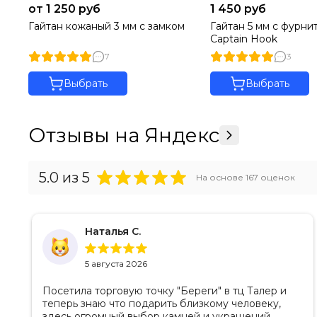
от 1 250 руб
1 450 руб
Гайтан кожаный 3 мм с замком
Гайтан 5 мм с фурни
Captain Hook
7
3
Выбрать
Выбрать
Отзывы на Яндекс
5.0
из 5
На основе
167
оценок
Наталья С.
5 августа 2026
Посетила торговую точку "Береги" в тц Талер и
теперь знаю что подарить близкому человеку,
здесь огромный выбор камней и украшений,