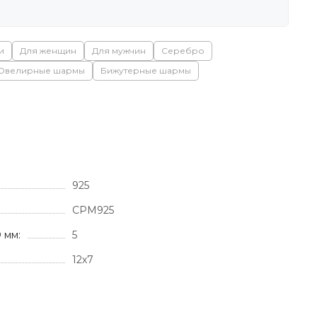
и
Для женщин
Для мужчин
Серебро
Ювелирные шармы
Бижутерные шармы
925
СРМ925
 мм:
5
12х7