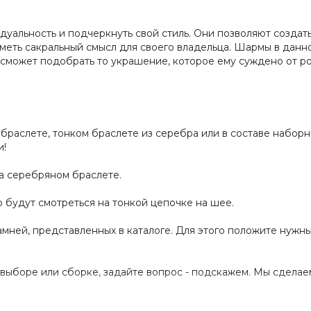
уальность и подчеркнуть свой стиль. Они позволяют создать
иметь сакральный смысл для своего владельца. Шармы в дан
 сможет подобрать то украшение, которое ему суждено от р
раслете, тонком браслете из серебра или в составе наборн
и!
а серебряном браслете.
 будут смотреться на тонкой цепочке на шее.
мней, представленных в каталоге. Для этого положите нужны
выборе или сборке, задайте вопрос - подскажем. Мы сделае