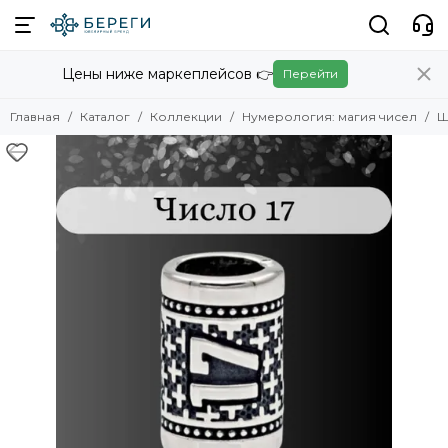
Коллекции
Цены ниже маркеплейсов 👉
Перейти
Смотреть все товары
Скандинавские украшения
Главная
Каталог
Коллекции
Нумерология: магия чисел
Ш
Славянские украшения
Авторские украшения
Амулеты
Обереги
Восточные украшения
Христианские украшения
Египет
Логово змей
Карты Таро
Знаки зодиака
Куспиды
Китайские знаки зодиака
Фэнтези
Игры и кино