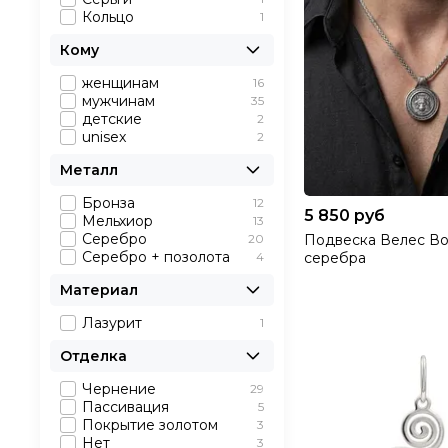
Кольцо
1
Кому
женщинам
16
мужчинам
35
детские
2
unisex
2
Металл
Бронза
12
5 850 руб
Мельхиор
13
Серебро
20
Подвеска Велес Во
Серебро + позолота
4
серебра
Материал
Лазурит
1
Отделка
Чернение
29
Пассивация
5
Покрытие золотом
3
Нет
3