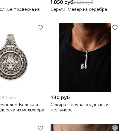
1 850 руб
3 530 руб
солнце подвеска из
Серьги Клевер из серебра
730 руб
 080 руб
имволом Велеса и
Секира Перуна подвеска из
одвеска из мельхиора
мельхиора