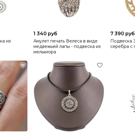
1 340 руб
7 390 руб
ка из
Амулет печать Велеса в виде
Подвеска 
медвежьей лапы - подвеска из
серебра с 
мельхиора