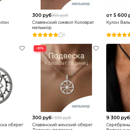
300 руб
от 5 600 
950 руб
улон
Славянский символ Коловрат
Кулон Валь
мельхиор
5
−81%
300 руб
9 300 руб
1 590 руб
ска оберег
Славянский женский оберег
Серебряны