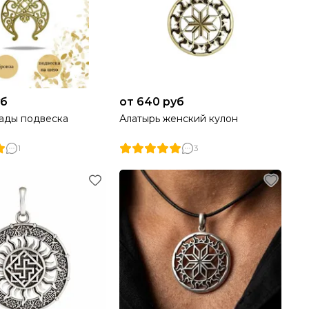
уб
от 640 руб
ады подвеска
Алатырь женский кулон
1
3