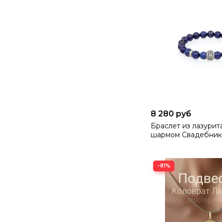
8 280 руб
Браслет из лазурит
шармом Свадебник
−81%