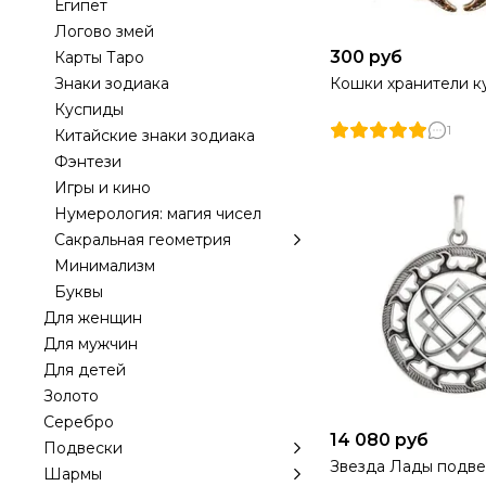
Египет
Логово змей
300 руб
Карты Таро
Знаки зодиака
Кошки хранители к
Куспиды
1
Китайские знаки зодиака
Фэнтези
Игры и кино
Нумерология: магия чисел
Сакральная геометрия
Минимализм
Буквы
Для женщин
Для мужчин
Для детей
Золото
Серебро
14 080 руб
Подвески
Звезда Лады подве
Шармы