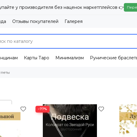
упайте у производителя без наценок маркетплейсов 👉
Пере
нда
Отзывы покупателей
Галерея
енщинам
Карты Таро
Минимализм
Рунические браслет
улеты
−77%