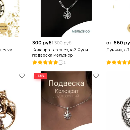
300 руб
от 660 р
1 300 руб
двеска
Коловрат со звездой Руси
Лунница Л
подвеска мельхиор
2
−68%