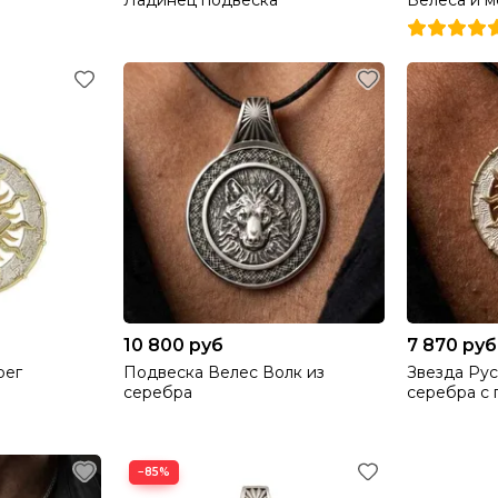
Ладинец подвеска
Велеса и 
10 800 руб
7 870 руб
рег
Подвеска Велес Волк из
Звезда Рус
серебра
серебра с 
−85%