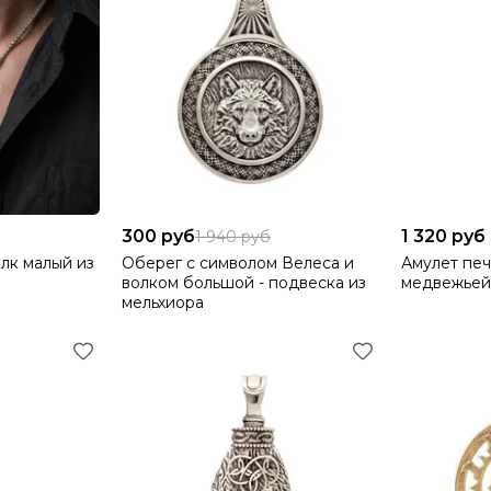
300 руб
1 320 руб
1 940 руб
лк малый из
Оберег с символом Велеса и
Амулет печ
волком большой - подвеска из
медвежьей
мельхиора