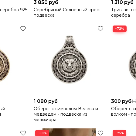
3 850 руб
1 310 руб
 серебра 925
Серебряный Солнечный крест
Триглав в 
подвеска
серебра
−72%
1 080 руб
300 руб
1
ый -
Оберег с символом Велеса и
Оберег с с
ы
медведем - подвеска из
волком - п
мельхиора
−68%
−75%