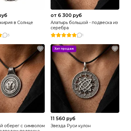
руб
от 6 300 руб
кирия в Солнце
Алатырь большой - подвеска из
серебра
3
1
11 560 руб
й оберег с символом
Звезда Руси кулон