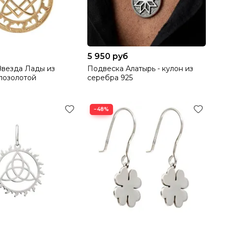
5 950 руб
Звезда Лады из
Подвеска Алатырь - кулон из
позолотой
серебра 925
−48%