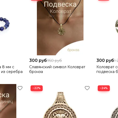
300 руб
300 руб
950 руб
1
а 8 мм с
Славянский символ Коловрат
Коловрат с
 из серебра
бронза
подвеска 
−22%
−24%