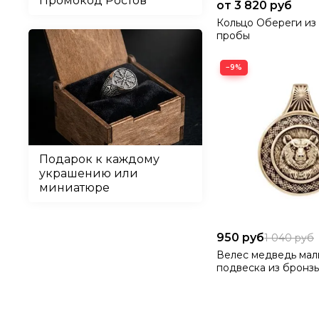
Промокод Ростов
от 3 820 руб
Кольцо Обереги из
пробы
−9%
Подарок к каждому
украшению или
миниатюре
950 руб
1 040 руб
Велес медведь мал
подвеска из бронз