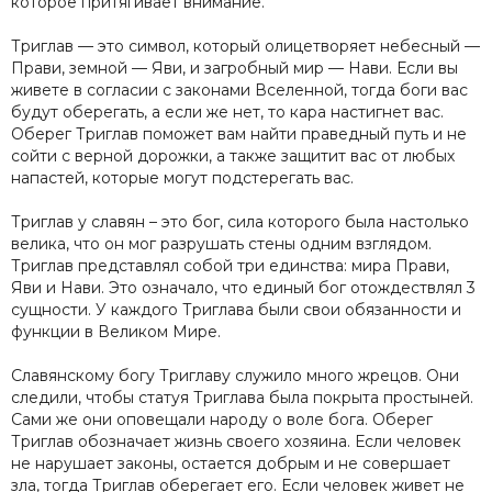
которое притягивает внимание.
Триглав — это символ, который олицетворяет небесный —
Прави, земной — Яви, и загробный мир — Нави. Если вы
живете в согласии с законами Вселенной, тогда боги вас
будут оберегать, а если же нет, то кара настигнет вас.
Оберег Триглав поможет вам найти праведный путь и не
сойти с верной дорожки, а также защитит вас от любых
напастей, которые могут подстерегать вас.
Триглав у славян – это бог, сила которого была настолько
велика, что он мог разрушать стены одним взглядом.
Триглав представлял собой три единства: мира Прави,
Яви и Нави. Это означало, что единый бог отождествлял 3
сущности. У каждого Триглава были свои обязанности и
функции в Великом Мире.
Славянскому богу Триглаву служило много жрецов. Они
следили, чтобы статуя Триглава была покрыта простыней.
Сами же они оповещали народу о воле бога. Оберег
Триглав обозначает жизнь своего хозяина. Если человек
не нарушает законы, остается добрым и не совершает
зла, тогда Триглав оберегает его. Если человек живет не