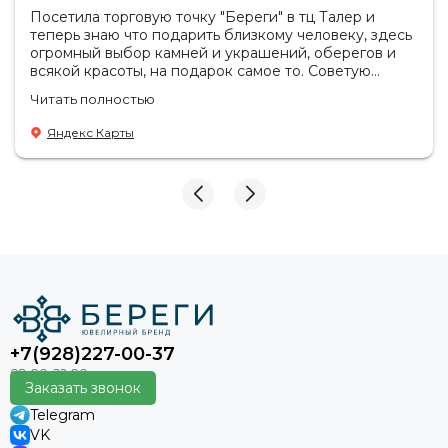
Посетила торговую точку "Береги" в тц Талер и
теперь знаю что подарить близкому человеку, здесь
огромный выбор камней и украшений, оберегов и
всякой красоты, на подарок самое то. Советую
посетить если в раздумьях что купить с пользой!
Читать полностью
Продавцы-консультанты сориентируют, дадут
подсказки на что обратить внимание . Приветливый
Яндекс Карты
персонал.
+7(928)227-00-37
Заказать звонок
Telegram
VK