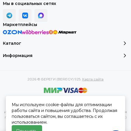
Мы в социальных сетях
Маркетплейсы
Каталог
Информация
2026 © БЕРЕГИ (BEREGY) 925.
Карта сайта
Вся представленная на сайте информация, касающаяся
Мы используем cookie-файлы для оптимизации
характеристик, стоимости товаров и услуг, носит
работы сайта и повышения удобства. Продолжая
информационный характер и ни при каких условиях не является
пользоваться сайтом, вы соглашаетесь с их
публичной офертой, определяемой положениями Статьи 437(2)
использованием.
Гражданского кодекса РФ.