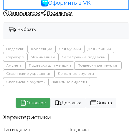
Оформить в VK
Задать вопрос
Поделиться
Выбрать
Подвески
Коллекции
Для мужчин
Для женщин
Серебро
Минимализм
Серебряные подвески
Амулеты
Подвески для женщин
Подвески для мужчин
Славянские украшения
Денежные амулеты
Славянские амулеты
Защитные амулеты
О товаре
Доставка
Оплата
Характеристики
Тип изделия:
Подвеска