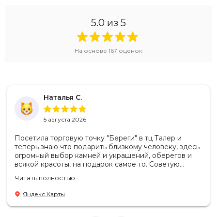
фото и подробные характеристики шарма Дагаз. И, самое
главное, честные отзывы на шарм от реальных
5.0
из 5
покупателей.
Вы сомневаетесь, не уверены в выборе? Нужна
консультация? Специалисты Beregy всегда готовы помочь,
На основе
167
оценок
просто оставьте заявку на обратный звонок!
Купите украшение из серебра с позолотой онлайн из
заберите заказ из ближайшего пункта самовывоза Beregy
Наталья С.
по всей России.
5 августа 2026
Посетила торговую точку "Береги" в тц Талер и
теперь знаю что подарить близкому человеку, здесь
огромный выбор камней и украшений, оберегов и
всякой красоты, на подарок самое то. Советую
посетить если в раздумьях что купить с пользой!
Читать полностью
Продавцы-консультанты сориентируют, дадут
подсказки на что обратить внимание . Приветливый
Яндекс Карты
персонал.