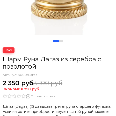
Нумерология: магия чисел
Сакральная геометрия
Минимализм
Буквы
−24%
Шарм Руна Дагаз из серебра с
позолотой
Артикул:
8000/Дагаз
2 350 руб
3 100 руб
Экономия
750 руб
Оставить отзыв
Да́газ (Dagaz) (ᛞ) двадцать третья руна старшего футарка.
Если вы хотите приобрести амулет с этой руной, можете