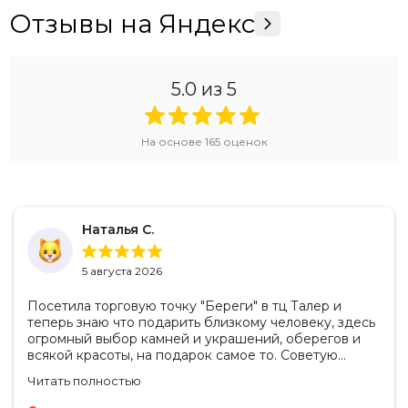
Отзывы на Яндекс
5.0
из 5
На основе
165
оценок
Наталья С.
5 августа 2026
Посетила торговую точку "Береги" в тц Талер и
теперь знаю что подарить близкому человеку, здесь
огромный выбор камней и украшений, оберегов и
всякой красоты, на подарок самое то. Советую
посетить если в раздумьях что купить с пользой!
Читать полностью
Продавцы-консультанты сориентируют, дадут
подсказки на что обратить внимание . Приветливый