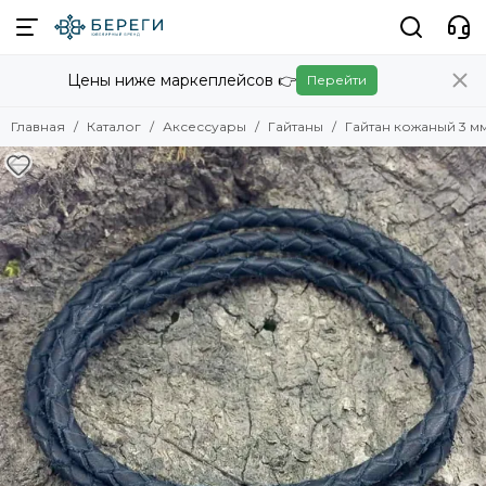
Аксессуары
Цены ниже маркеплейсов 👉
Перейти
Смотреть все товары
Женские
Главная
Каталог
Аксессуары
Гайтаны
Гайтан кожаный 3 м
Мужские
Гайтаны
Кошельки
Портмоне
Обложки на паспорт