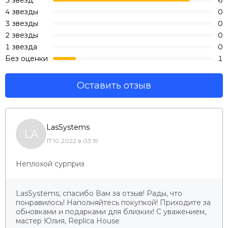
5 звёзд
6
4 звезды
0
3 звезды
0
2 звезды
0
1 звезда
0
Без оценки
1
Оставить отзыв
LasSystems
LA
17.10.2022 в 03:19
Неплохой сурприз
LasSystems, спасибо Вам за отзыв! Рады, что
понравилось! Наполняйтесь покупкой! Приходите за
обновками и подарками для близких! С уважением,
мастер Юлия, Replica House