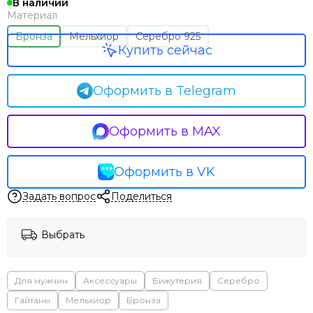
В наличии
Материал
Бронза
Мельхиор
Серебро 925
Купить сейчас
Оформить в Telegram
Оформить в MAX
Оформить в VK
Задать вопрос
Поделиться
Выбрать
Для мужчин
Аксессуары
Бижутерия
Серебро
Гайтаны
Мельхиор
Бронза