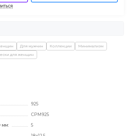
иться
женщин
Для мужчин
Коллекции
Минимализм
ески для женщин
925
СРМ925
 мм:
5
18х12.5