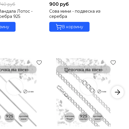
900 руб
90
 740 руб
андала Лотос -
Сова мини - подвеска из
Зв
еребра 925
серебра
се
зину
В корзину