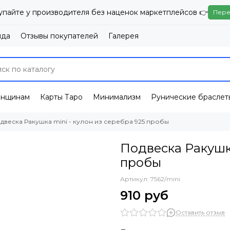
упайте у производителя без наценок маркетплейсов 👉
Пере
нда
Отзывы покупателей
Галерея
енщинам
Карты Таро
Минимализм
Рунические браслет
двеска Ракушка mini - кулон из серебра 925 пробы
Подвеска Ракушка
пробы
Артикул:
7562/mini
910 руб
Оставить отзыв