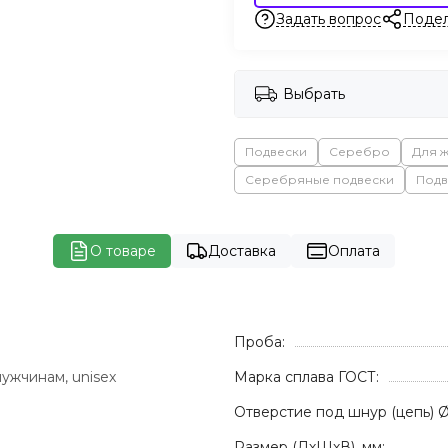
Задать вопрос
Подел
Выбрать
Подвески
Серебро
Для 
Серебряные подвески
Подв
О товаре
Доставка
Оплата
Проба:
ужчинам, unisex
Марка сплава ГОСТ:
Отверстие под шнур (цепь) Ø
Размер (ДхШхВ), мм: