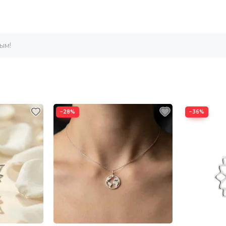
ым!
−28%
−36%