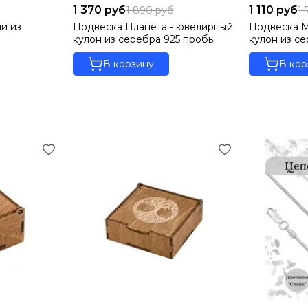
1 370 руб
1 110 руб
1 890 руб
1
и из
Подвеска Планета - ювелирный
Подвеска М
кулон из серебра 925 пробы
кулон из с
В корзину
В кор