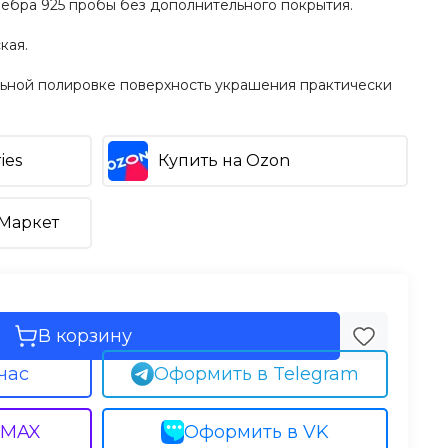
ребра 925 пробы без дополнительного покрытия.
кая.
ьной полировке поверхность украшения практически
ies
Купить на Ozon
.Маркет
В корзину
час
Оформить в Telegram
 MAX
Оформить в VK