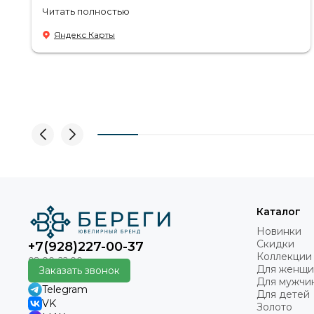
Советую посетить если в раздумьях что купить с
Читать полностью
пользой! Продавцы-консультанты сориентируют,
дадут подсказки на что обратить внимание .
Яндекс Карты
Приветливый персонал.
Каталог
Новинки
Скидки
+7(928)227-00-37
Коллекции
Для женщи
Заказать звонок
Для мужчи
Telegram
Для детей
VK
Золото