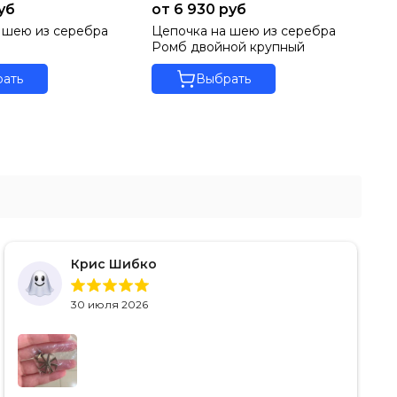
руб
от 6 930 руб
от
 шею из серебра
Цепочка на шею из серебра
Це
Ромб двойной крупный
Гу
ать
Выбрать
Крис Шибко
30 июля 2026