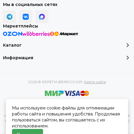
Мы в социальных сетях
Маркетплейсы
Каталог
Информация
2026 © БЕРЕГИ (BEREGY) 925.
Карта сайта
Вся представленная на сайте информация, касающаяся
Мы используем cookie-файлы для оптимизации
характеристик, стоимости товаров и услуг, носит
работы сайта и повышения удобства. Продолжая
информационный характер и ни при каких условиях не является
пользоваться сайтом, вы соглашаетесь с их
публичной офертой, определяемой положениями Статьи 437(2)
использованием.
Гражданского кодекса РФ.