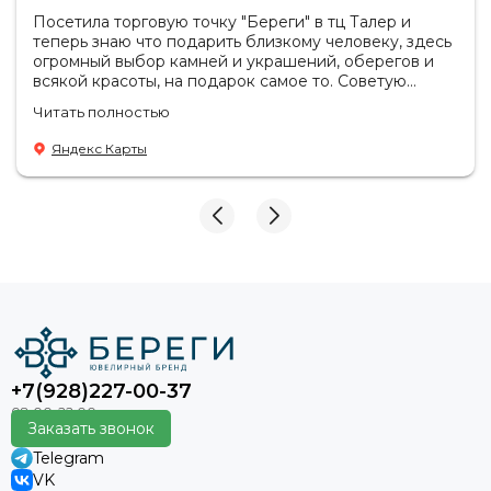
подвеску Звезда мини на шею, то обратите внимание на
Посетила торговую точку "Береги" в тц Талер и
наш интернет-магазин. У нас вы найдете широкий выбор
теперь знаю что подарить близкому человеку, здесь
ювелирных изделий из серебра 925 пробы, которые
огромный выбор камней и украшений, оберегов и
подчеркнут вашу красоту и индивидуальность.
всякой красоты, на подарок самое то. Советую
Приобретая украшение у нас, вы получаете гарантию
посетить если в раздумьях что купить с пользой!
Читать полностью
высокого качества, быструю доставку и приятные цены.
Продавцы-консультанты сориентируют, дадут
Убедитесь в этом самостоятельно и сделайте свой выбор
подсказки на что обратить внимание . Приветливый
Яндекс Карты
уже сегодня!
персонал.
+7(928)227-00-37
Заказать звонок
Telegram
VK