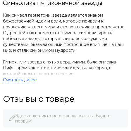
Символика пятиконечной звезды
Как символ геометрии, звезда является знаком
божественной идеи и воли, которые привели к
появлению нашего мира и его вращению в пространстве.
С древнейших времен этот символ символизировал
небесные звезды, которые считались разумными
существами, оказывающими постоянное влияние на наш
мир, и стали синонимом мудрости.
Гигиея, или звезда с пятью вершинами, была описана
Пифагором как математически идеальная форма, в
которой скрыто золотое сечение.
Визуально звезда напоминает человека с расставленными
в стороны конечностями, что было изображено в
Отзывы о товаре
«Витрувианском человеке» Леонардо да Винчи и рисунке
Агриппы Неттесгеймского.
Этот символ имел различные значения в разных культурах:
Здесь еще никто не оставлял отзывы. Будьте
в Древнем Риме он был связан с богом войны Марсом, у
первым!
саамов русской Лапландии он считался оберегом для