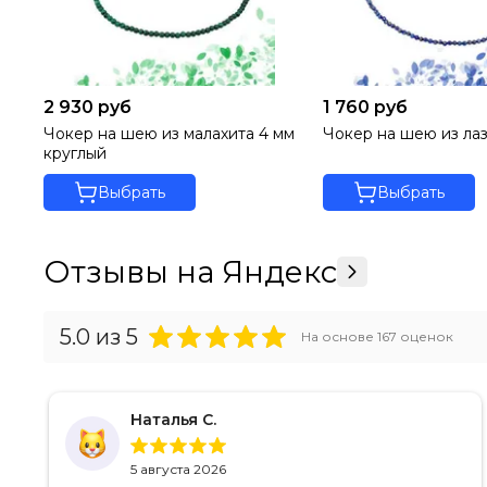
2 930 руб
1 760 руб
Чокер на шею из малахита 4 мм
Чокер на шею из лаз
круглый
Выбрать
Выбрать
Отзывы на Яндекс
5.0
из 5
На основе
167
оценок
Наталья С.
5 августа 2026