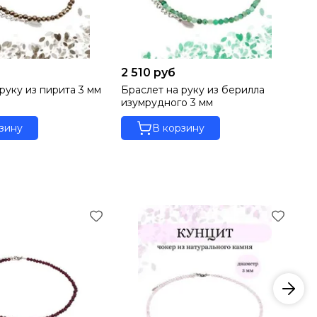
2 510 руб
1 
руку из пирита 3 мм
Браслет на руку из берилла
Бр
изумрудного 3 мм
мм
зину
В корзину