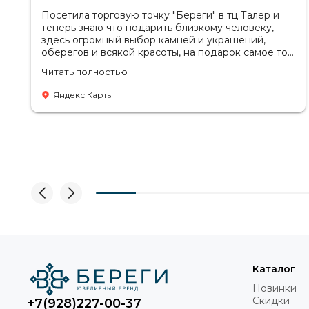
Посетила торговую точку "Береги" в тц Талер и
теперь знаю что подарить близкому человеку,
здесь огромный выбор камней и украшений,
оберегов и всякой красоты, на подарок самое то.
Советую посетить если в раздумьях что купить с
Читать полностью
пользой! Продавцы-консультанты сориентируют,
дадут подсказки на что обратить внимание .
Яндекс Карты
Приветливый персонал.
Каталог
Новинки
Скидки
+7(928)227-00-37