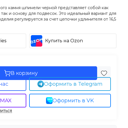
ного камня шпинели черной представляет собой как
так и основу для подвесок. Это идеальный вариант для
делия регулируется за счет цепочки удлинителя от 16,5
ies
Купить на Ozon
В корзину
час
Оформить в Telegram
 MAX
Оформить в VK
иться