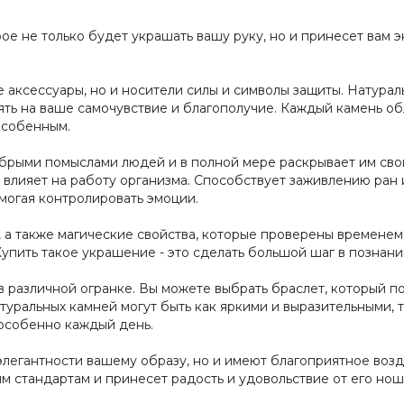
рое не только будет украшать вашу руку, но и принесет вам
е аксессуары, но и носители силы и символы защиты. Натура
ять на ваше самочувствие и благополучие. Каждый камень об
особенным.
брыми помыслами людей и в полной мере раскрывает им сво
о влияет на работу организма. Способствует заживлению ра
могая контролировать эмоции.
 а также магические свойства, которые проверены временем.
Купить такое украшение - это сделать большой шаг в познани
 различной огранке. Вы можете выбрать браслет, который п
туральных камней могут быть как яркими и выразительными, 
 особенно каждый день.
элегантности вашему образу, но и имеют благоприятное воз
м стандартам и принесет радость и удовольствие от его нош