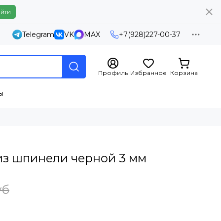
йти
Telegram
VK
MAX
+7(928)227-00-37
Профиль
Избранное
Корзина
ы
 из шпинели черной 3 мм
уб