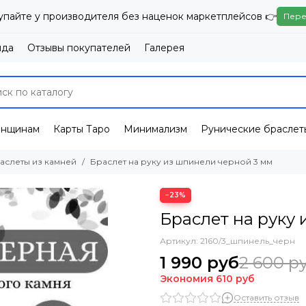
упайте у производителя без наценок маркетплейсов 👉
Пере
нда
Отзывы покупателей
Галерея
енщинам
Карты Таро
Минимализм
Рунические браслет
аслеты из камней
Браслет на руку из шпинели черной 3 мм
−23%
Браслет на руку
Артикул:
2160/3_шпинель_черн
1 990 руб
2 600 р
Экономия
610 руб
Оставить отзыв