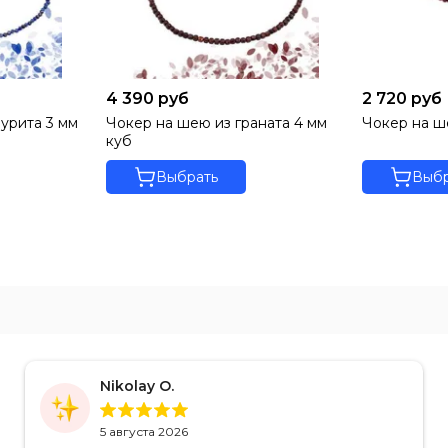
4 390 руб
2 720 руб
урита 3 мм
Чокер на шею из граната 4 мм
Чокер на ш
куб
Выбрать
Выбр
Nikolay O.
5 августа 2026