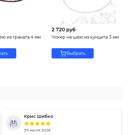
2 720 руб
2 
ею из граната 4 мм
Чокер на шею из кунцита 3 мм
Чо
мм
ать
Выбрать
Крис Шибко
30 июля 2026