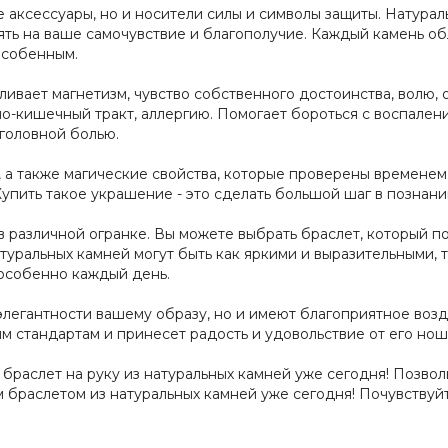
е аксессуары, но и носители силы и символы защиты. Натура
ять на ваше самочувствие и благополучие. Каждый камень об
особенным.
ливает магнетизм, чувство собственного достоинства, волю, о
чно-кишечный тракт, аллергию. Помогает бороться с воспален
 головной болью.
 а также магические свойства, которые проверены временем.
Купить такое украшение - это сделать большой шаг в познани
 различной огранке. Вы можете выбрать браслет, который п
туральных камней могут быть как яркими и выразительными, 
 особенно каждый день.
элегантности вашему образу, но и имеют благоприятное воз
м стандартам и принесет радость и удовольствие от его нош
браслет на руку из натуральных камней уже сегодня! Позвол
 браслетом из натуральных камней уже сегодня! Почувствуй