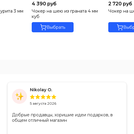
4 390 руб
2 720 руб
урита 3 мм
Чокер на шею из граната 4 мм
Чокер на ш
куб
Выбрать
Выбр
Nikolay O.
5 августа 2026
Добрые продавцы, хоришие идеи подарков, в
общем отличный магазин