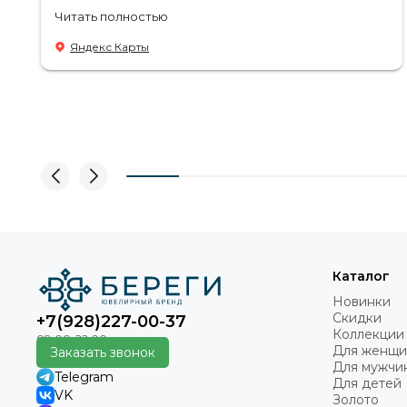
Советую посетить если в раздумьях что купить с
Читать полностью
пользой! Продавцы-консультанты сориентируют,
дадут подсказки на что обратить внимание .
Яндекс Карты
Приветливый персонал.
Каталог
Новинки
Скидки
+7(928)227-00-37
Коллекции
Для женщи
Заказать звонок
Для мужчи
Telegram
Для детей
VK
Золото