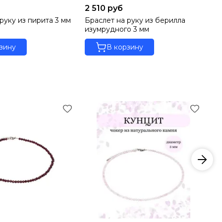
2 510 руб
1 
руку из пирита 3 мм
Браслет на руку из берилла
Бр
изумрудного 3 мм
мм
зину
В корзину