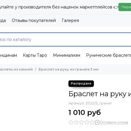
упайте у производителя без наценок маркетплейсов 👉
Пере
нда
Отзывы покупателей
Галерея
енщинам
Карты Таро
Минимализм
Рунические браслет
аслеты из камней
Браслет на руку из граната 3 мм
Браслет на руку 
Артикул:
2022/3_гранат
1 010 руб
Оставить отзыв