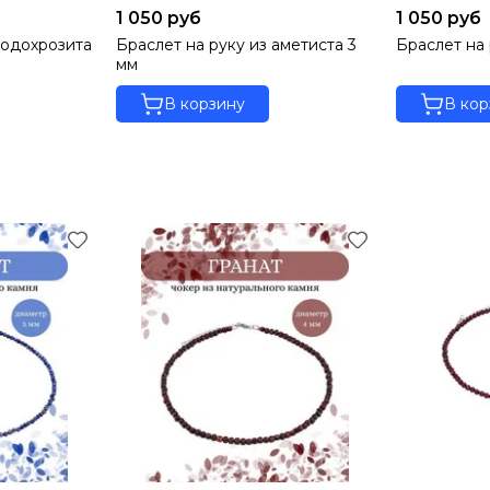
1 050 руб
1 050 руб
родохрозита
Браслет на руку из аметиста 3
Браслет на 
мм
В корзину
В кор