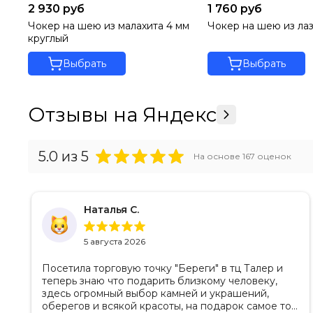
2 930 руб
1 760 руб
Чокер на шею из малахита 4 мм
Чокер на шею из лаз
круглый
Выбрать
Выбрать
Отзывы на Яндекс
5.0
из 5
На основе
167
оценок
Наталья С.
5 августа 2026
Посетила торговую точку "Береги" в тц Талер и
теперь знаю что подарить близкому человеку,
здесь огромный выбор камней и украшений,
оберегов и всякой красоты, на подарок самое то.