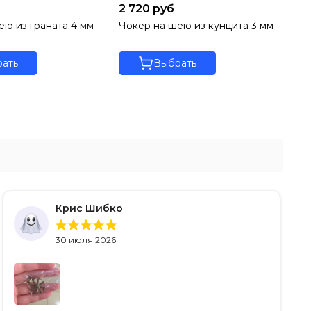
2 720 руб
2 
ею из граната 4 мм
Чокер на шею из кунцита 3 мм
Чо
мм
ать
Выбрать
Крис Шибко
30 июля 2026