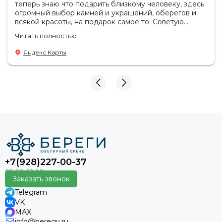
теперь знаю что подарить близкому человеку, здесь
огромный выбор камней и украшений, оберегов и
всякой красоты, на подарок самое то. Советую
посетить если в раздумьях что купить с пользой!
Читать полностью
Продавцы-консультанты сориентируют, дадут
подсказки на что обратить внимание . Приветливый
Яндекс Карты
персонал.
+7(928)227-00-37
Заказать звонок
Telegram
VK
MAX
info@beregy.ru