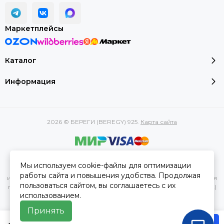
Маркетплейсы
Каталог
Информация
2026 © БЕРЕГИ (BEREGY) 925.
Карта сайта
Вся представленная на сайте информация, касающаяся
Мы используем cookie-файлы для оптимизации
характеристик, стоимости товаров и услуг, носит
работы сайта и повышения удобства. Продолжая
информационный характер и ни при каких условиях не является
пользоваться сайтом, вы соглашаетесь с их
публичной офертой, определяемой положениями Статьи 437(2)
использованием.
Гражданского кодекса РФ.
Принять