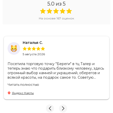
5.0
из 5
На основе
167
оценок
Наталья С.
5 августа 2026
Посетила торговую точку "Береги" в тц Талер и
теперь знаю что подарить близкому человеку, здесь
огромный выбор камней и украшений, оберегов и
всякой красоты, на подарок самое то. Советую
посетить если в раздумьях что купить с пользой!
Читать полностью
Продавцы-консультанты сориентируют, дадут
подсказки на что обратить внимание . Приветливый
Яндекс Карты
персонал.