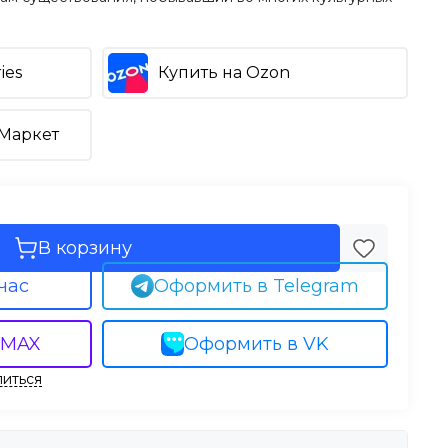
ies
Купить на Ozon
.Маркет
В корзину
час
Оформить в Telegram
 MAX
Оформить в VK
иться