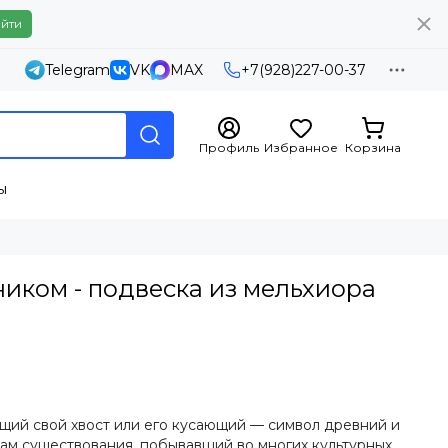
йти
Telegram
VK
MAX
+7(928)227-00-37
Профиль
Избранное
Корзина
ы
ником - подвеска из мельхиора
ющий свой хвост или его кусающий — символ древний и
нам существования, побывавший во многих культурных