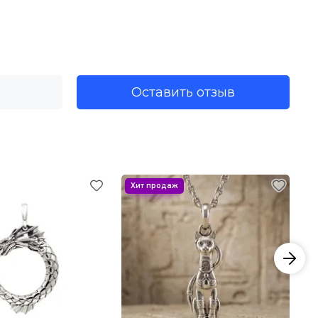
о значения. Полное значение появилось в Древнем
ывающая свой хвост, являлась чем-то значимым для мира.
Оставить отзыв
 руководил появлением людей на свет и переходом их в
Уроборос. Из Древнего Египта символ перекочевал в
и первые легенды о драконах.
ву. В восточных культурах змея почиталась. Змея Шеша
ифологии Шеша имел огромный размер и держал на