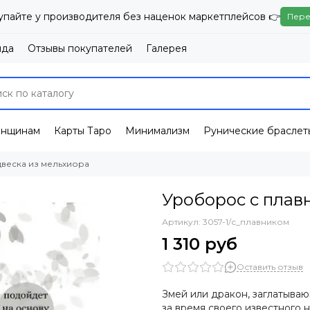
упайте у производителя без наценок маркетплейсов 👉
Пере
нда
Отзывы покупателей
Галерея
енщинам
Карты Таро
Минимализм
Рунические браслет
двеска из мельхиора
Уроборос с плав
Артикул:
3057-1/с_плавником
1 310 руб
Оставить отзыв
Змей или дракон, заглатыва
за время своего известного 