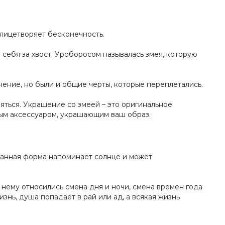
олицетворяет бесконечность.
 себя за хвост. Уроборосом называлась змея, которую
чение, но были и общие черты, которые переплетались.
яться. Украшение со змеей – это оригинальное
мым аксессуаром, украшающим ваш образ.
 Данная форма напоминает солнце и может
К нему относились смена дня и ночи, смена времен года
знь, душа попадает в рай или ад, а всякая жизнь