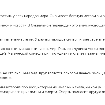
ретить у всех народов мира. Оно имеет богатую историю и 
змею» и «хвост». В буквальном переводе – это змея, кусающая
я маленькие лапки. У разных народов символ играл свое зна
о охватить и захватить весь мир. Размеры чудища могли мен
дей. Магический символ приятно удивит и станет незамени
ть на его внешний вид. Круг является основой данной змеи.
еняется.
олицетворял процесс, который не имел ни начала, ни конца. 
ссматривали цикл жизни и смерти. Смерть приносит другую жи