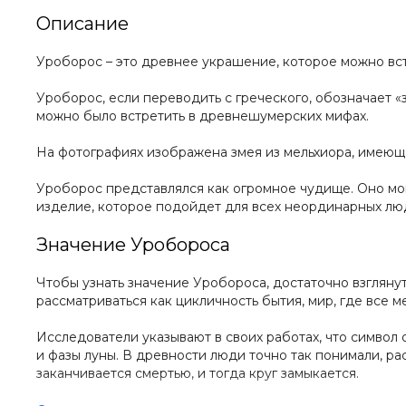
Описание
Уроборос – это древнее украшение, которое можно вст
Уроборос, если переводить с греческого, обозначает «
можно было встретить в древнешумерских мифах.
На фотографиях изображена змея из мельхиора, имеюща
Уроборос представлялся как огромное чудище. Оно могл
изделие, которое подойдет для всех неординарных лю
Значение Уробороса
Чтобы узнать значение Уробороса, достаточно взгляну
рассматриваться как цикличность бытия, мир, где все м
Исследователи указывают в своих работах, что символ 
и фазы луны. В древности люди точно так понимали, ра
заканчивается смертью, и тогда круг замыкается.