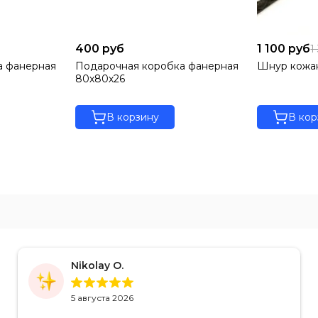
ствий. Символ защиты и удачи, побывавший во многих культу
связана с историей, то данный кулон поможет не только выд
ную дорогу.
400 руб
1 100 руб
1
а фанерная
Подарочная коробка фанерная
Шнур кожан
с, оставляя заявку на нашем сайте. Вы можете воспользоват
80х80х26
ра.
В корзину
В кор
Nikolay O.
5 августа 2026