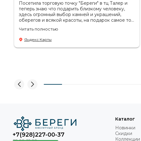
Посетила торговую точку "Береги" в тц Талер и
теперь знаю что подарить близкому человеку,
здесь огромный выбор камней и украшений,
оберегов и всякой красоты, на подарок самое то.
Советую посетить если в раздумьях что купить с
Читать полностью
пользой! Продавцы-консультанты сориентируют,
дадут подсказки на что обратить внимание .
Яндекс Карты
Приветливый персонал.
Каталог
Новинки
Скидки
+7(928)227-00-37
Коллекции