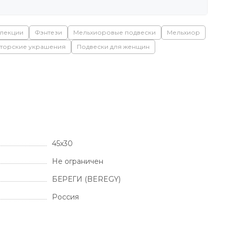
лекции
Фэнтези
Мельхиоровые подвески
Мельхиор
торские украшения
Подвески для женщин
45х30
Не ограничен
БЕРЕГИ (BEREGY)
Россия