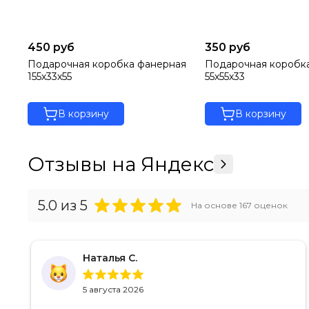
Купить Уроборос – это достичь единства мыслей и дей
Если вы любите пофилософствовать или ваша профессия 
символа. Оберег будет давать силы и указывать на вер
450 руб
350 руб
Подарочная коробка фанерная
Подарочная коробк
Купить кулон Уроборос из мельхиора можно прямо сейча
155х33х55
55х55х33
качество изделия, выполненного мастерами из мельхио
В корзину
В корзину
Отзывы на Яндекс
5.0
из 5
На основе
167
оценок
Наталья С.
5 августа 2026