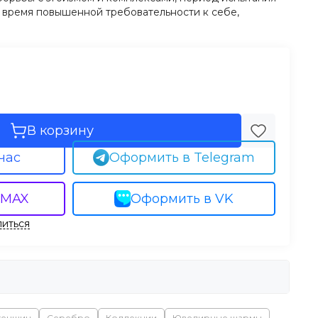
, время повышенной требовательности к себе,
В корзину
час
Оформить в Telegram
 MAX
Оформить в VK
иться
женщин
Серебро
Коллекции
Ювелирные шармы