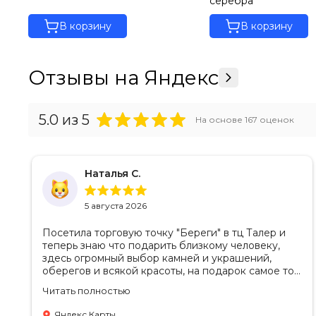
серебра
В корзину
В корзину
Отзывы на Яндекс
5.0
из 5
На основе
167
оценок
Наталья С.
5 августа 2026
Посетила торговую точку "Береги" в тц Талер и
теперь знаю что подарить близкому человеку,
здесь огромный выбор камней и украшений,
оберегов и всякой красоты, на подарок самое то.
Советую посетить если в раздумьях что купить с
Читать полностью
пользой! Продавцы-консультанты сориентируют,
дадут подсказки на что обратить внимание .
Яндекс Карты