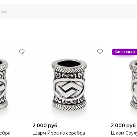
ым!
порядке проходит процедуру опробирования в Донской Госу
ла.
 производителя и клеймо пробирной инспекции. В случаях ес
пекции, не удивляйтесь, это нормально и допустимо.
доставкой по России
 и бесплатной доставкой по России. Для этого требуется в
 точку России. Условия проведения акции с бесплатной дос
сии
 с позолотой в Москве, то интернет-магазин Beregy поможе
то и подробные характеристики шарма Манназ. И, самое гла
2 000 руб
2 000 руб
ация? Специалисты Beregy всегда готовы помочь, просто ост
ребра
Шарм Йера из серебра
Шарм Соулу