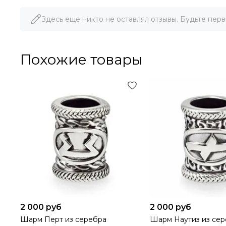
золотом 999 пробы.
Здесь еще никто не оставлял отзывы. Будьте перв
Каждая предлагаемая к покупке руна в обязательном 
гарантированно подтверждает высокое качество метал
Похожие товары
На шарме Манназ проставлены два типа клейма: клеймо
на изделии может отсутствовать клеймо пробирной инс
Как купить шарм Манназ с бесплатной 
Вы можете купить шарм Манназ из серебра с позолотой
быстро доставим заказанный Вами руну Манназ в любую
Купить шарм Манназ в Москве и по Рос
Если вы ищете низкую цену на шарм Манназ из серебра
На официальном сайте Beregy вы найдете детальные фо
покупателей.
2 000 руб
2 000 руб
Вы сомневаетесь, не уверены в выборе? Нужна консульт
Шарм Перт из серебра
Шарм Наутиз из се