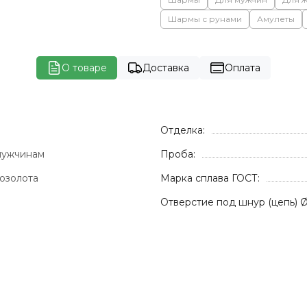
Шармы с рунами
Амулеты
О товаре
Доставка
Оплата
Отделка:
мужчинам
Проба:
озолота
Марка сплава ГОСТ:
Отверстие под шнур (цепь) Ø