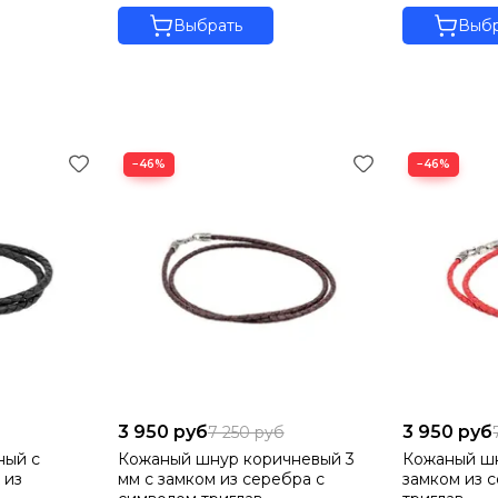
 дом или заберите заказ из ближайшего пункта самовывоза B
Выбрать
Выбр
−46%
−46%
3 950 руб
3 950 руб
7 250 руб
ный с
Кожаный шнур коричневый 3
Кожаный шн
 из
мм с замком из серебра с
замком из 