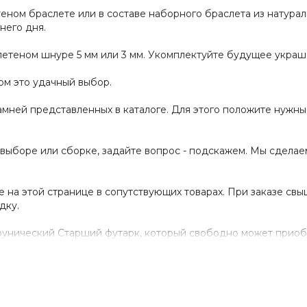
ном браслете или в составе наборного браслета из натурал
него дня.
летеном шнуре 5 мм или 3 мм. Укомплектуйте будущее украш
ом это удачный выбор.
мней представленных в каталоге. Для этого положите нужные
выборе или сборке, задайте вопрос - подскажем. Мы сделае
а этой странице в сопутствующих товарах. При заказе свыш
дку.
ь рунический Старший футарк, который свободно может при
нашем блоге и носить ее в качестве амулета.
той
ового серебра 925 пробы и покрыт позолотой 999 пробы. Ша