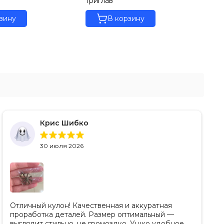
триглав
зину
В корзину
Крис Шибко
30 июля 2026
Отличный кулон! Качественная и аккуратная
проработка деталей. Размер оптимальный —
выглядит стильно, не громоздко. Ушко удобное,