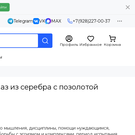
йти
Telegram
VK
MAX
+7(928)227-00-37
Профиль
Избранное
Корзина
ы
з из серебра с позолотой
ого мышления, дисциплины, помощи нуждающимся,
 борьбы с эгоизмом и комплексами, период испытания