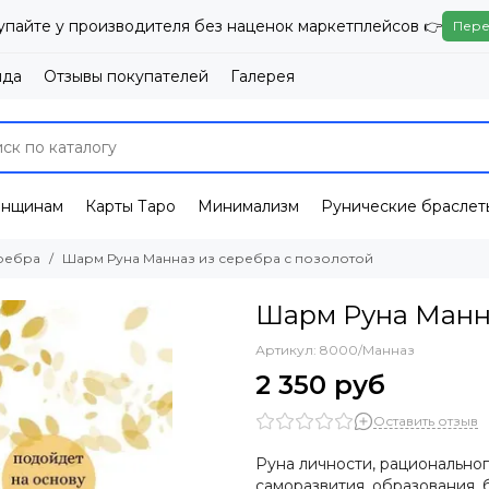
упайте у производителя без наценок маркетплейсов 👉
Пере
нда
Отзывы покупателей
Галерея
енщинам
Карты Таро
Минимализм
Рунические браслет
еребра
Шарм Руна Манназ из серебра с позолотой
Шарм Руна Манна
Артикул:
8000/Манназ
2 350 руб
Оставить отзыв
Руна личности, рациональн
саморазвития, образования,