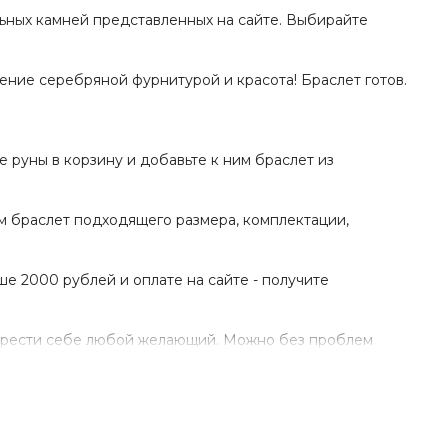
ьных камней представленных на сайте. Выбирайте
ение серебряной фурнитурой и красота! Браслет готов.
 руны в корзину и добавьте к ним браслет из
м браслет подходящего размера, комплектации,
е 2000 рублей и оплате на сайте - получите
обрести себе любой желающий. Можно без проблем
рм Манназ из серебра 925 пробы можем покрыть