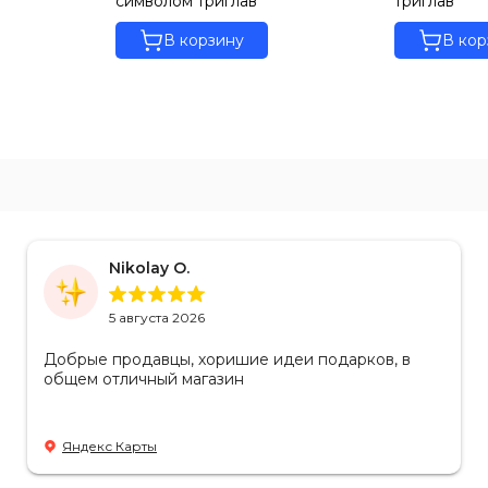
символом триглав
триглав
В корзину
В кор
Nikolay O.
5 августа 2026
Добрые продавцы, хоришие идеи подарков, в
общем отличный магазин
Яндекс Карты