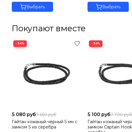
Купите шарм Манназ из серебра онлайн с доставкой на
Выбрать
Выбрать
Покупают вместе
−34%
−34%
5 080 руб
5 100 руб
7 650 руб
7 700 руб
Гайтан кожаный чёрный 5 мм с
Гайтан кожаный чер
замком S из серебра
замком Captain Hook