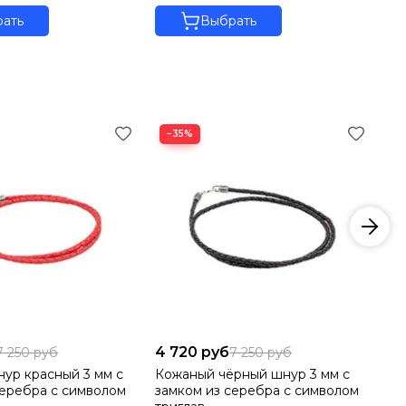
eregy по всей России.
ать
Выбрать
−35%
4 720 руб
45
7 250 руб
7 250 руб
ур красный 3 мм с
Кожаный чёрный шнур 3 мм с
По
серебра с символом
замком из серебра с символом
15