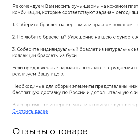
Рекомендуем Вам носить руны-шармы на кожаном плете
комбинации, которые соответствуют задачам сегодняш
1. Соберите браслет на черном или красном кожаном п
2. Не любите браслеты? Украшение на шею с руностав
3. Соберите индивидуальный браслет из натуральных ка
коллекции браслеты из бусин.
Если предложенные варианты вызывают затруднения в 
реализуем Вашу идею.
Необходимые для сборки элементы представлены ниже н
бесплатную доставку по России и дополнительную ски
В ассортименте интернет–магазина присутствует вес
купить и руну Манназ, прочитать ее полное описание в 
Шарм руна Манназ из серебра с позоло
Отзывы о товаре
Представленная руна Манназ изготовлена из стерлинг