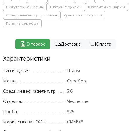
Бижутерные шармы
Шармы с рунами
Ювелирные шармы
Скандинавские украшения
Рунические амулеты
Руны из серебра
О товаре
Доставка
Оплата
Характеристики
Тип изделия:
Шарм
Металл:
Серебро
Средний вес изделия, гр:
3.6
Отделка:
Чернение
Проба:
925
Марка сплава ГОСТ:
СРМ925