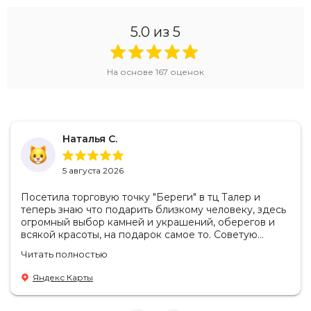
5.0
из 5
На основе
167
оценок
Наталья С.
5 августа 2026
Посетила торговую точку "Береги" в тц Талер и
теперь знаю что подарить близкому человеку, здесь
огромный выбор камней и украшений, оберегов и
всякой красоты, на подарок самое то. Советую
посетить если в раздумьях что купить с пользой!
Читать полностью
Продавцы-консультанты сориентируют, дадут
подсказки на что обратить внимание . Приветливый
Яндекс Карты
персонал.