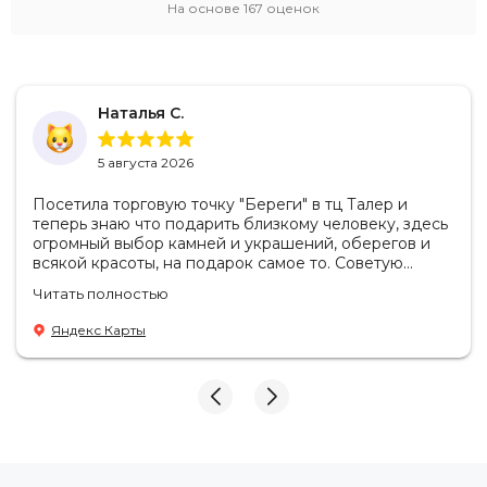
На основе
167
оценок
Наталья С.
5 августа 2026
Посетила торговую точку "Береги" в тц Талер и
теперь знаю что подарить близкому человеку, здесь
огромный выбор камней и украшений, оберегов и
всякой красоты, на подарок самое то. Советую
посетить если в раздумьях что купить с пользой!
Читать полностью
Продавцы-консультанты сориентируют, дадут
подсказки на что обратить внимание . Приветливый
Яндекс Карты
персонал.