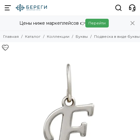
Коллекции
Цены ниже маркеплейсов 👉
Перейти
Смотреть все товары
Скандинавские украшения
Главная
Каталог
Коллекции
Буквы
Подвеска в виде буквы
Славянские украшения
Авторские украшения
Амулеты
Обереги
Восточные украшения
Христианские украшения
Египет
Логово змей
Карты Таро
Знаки зодиака
Куспиды
Китайские знаки зодиака
Фэнтези
Игры и кино