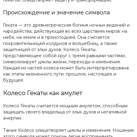
Гекатой, олицетворяет защиту и трансформацию.
Происхождение и значение символа
Геката — это древнегреческая богиня ночных видений и
чародейства, действующая во всех царствиях миров: на
небе, на земле и в преисподней. Она считается
покровительницей колдунов и волшебниц, а также
защитницей от злых духов. Колесо Гекаты,
представляющее собой круг с тремя равными частями,
символизирует циклы жизни, переходы и изменения.
Каждая из частей колеса может быть интерпретирована
как этапы жизненного пути: прошлое, настоящее и
будущее.
Колесо Гекаты как амулет
Колесо Гекаты считается мощным амулетом, способным
защищать своего владельца от злых духов и негативной
энергии.
Также Колесо олицетворяет циклы и изменения. Ношение
этого символа может помочь легче воспринимать