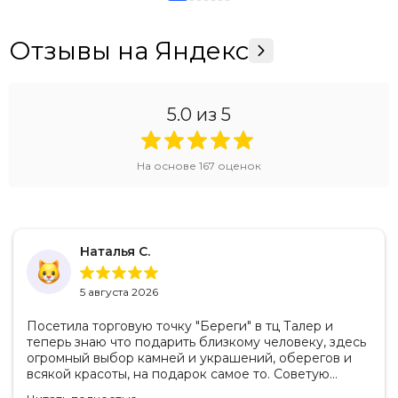
Отзывы на Яндекс
5.0
из 5
На основе
167
оценок
Наталья С.
5 августа 2026
Посетила торговую точку "Береги" в тц Талер и
теперь знаю что подарить близкому человеку, здесь
огромный выбор камней и украшений, оберегов и
всякой красоты, на подарок самое то. Советую
посетить если в раздумьях что купить с пользой!