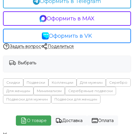
Оформить в Telegram
Оформить в MAX
Оформить в VK
Задать вопрос
Поделиться
Выбрать
Скидки
Подвески
Коллекции
Для мужчин
Серебро
Для женщин
Минимализм
Серебряные подвески
Подвески для мужчин
Подвески для женщин
О товаре
Доставка
Оплата