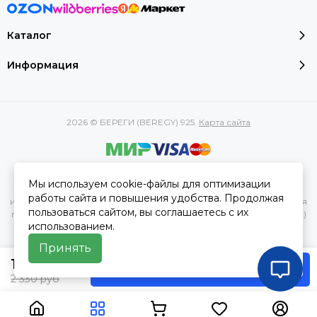
Каталог
Информация
2026 © БЕРЕГИ (BEREGY) 925.
Карта сайта
Вся представленная на сайте информация, касающаяся
Мы используем cookie-файлы для оптимизации
характеристик, стоимости товаров и услуг, носит
работы сайта и повышения удобства. Продолжая
информационный характер и ни при каких условиях не является
пользоваться сайтом, вы соглашаетесь с их
публичной офертой, определяемой положениями Статьи 437(2)
использованием.
Гражданского кодекса РФ.
Принять
1 380 руб
В корзину
2 330 руб