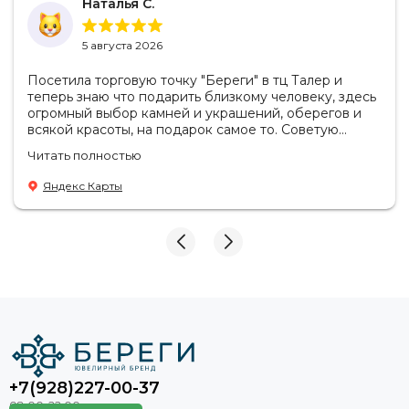
Наталья С.
5 августа 2026
Посетила торговую точку "Береги" в тц Талер и
теперь знаю что подарить близкому человеку, здесь
огромный выбор камней и украшений, оберегов и
всякой красоты, на подарок самое то. Советую
посетить если в раздумьях что купить с пользой!
Читать полностью
Продавцы-консультанты сориентируют, дадут
подсказки на что обратить внимание . Приветливый
Яндекс Карты
персонал.
+7(928)227-00-37