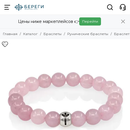
Браслеты
Цены ниже маркеплейсов 👉
Перейти
Смотреть все товары
Для мужчин
Главная
Каталог
Браслеты
Рунические браслеты
Браслет
Для женщин
Рунические браслеты
Браслеты-цепочки
Браслеты из паракорда
Натуральные камни с шармами