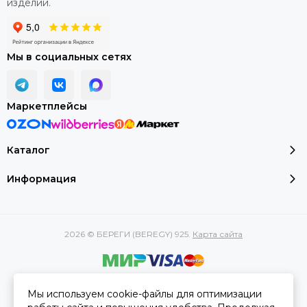
изделии.
Мы в социальных сетях
Маркетплейсы
Каталог
Информация
2026 © БЕРЕГИ (BEREGY) 925.
Карта сайта
Вся представленная на сайте информация, касающаяся
Мы используем cookie-файлы для оптимизации
характеристик, стоимости товаров и услуг, носит