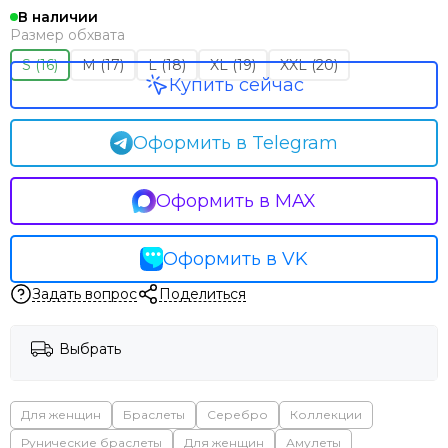
В наличии
Размер обхвата
S (16)
M (17)
L (18)
XL (19)
XXL (20)
Купить сейчас
Оформить в Telegram
Оформить в MAX
Оформить в VK
Задать вопрос
Поделиться
Выбрать
Для женщин
Браслеты
Серебро
Коллекции
Рунические браслеты
Для женщин
Амулеты