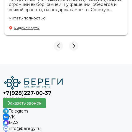
огромный выбор камней и украшений, оберегов и
всякой красоты, на подарок самое то. Советую
посетить если в раздумьях что купить с пользой!
Читать полностью
Продавцы-консультанты сориентируют, дадут
подсказки на что обратить внимание . Приветливый
Яндекс Карты
персонал.
+7(928)227-00-37
Заказать звонок
Telegram
VK
MAX
info@beregy.ru