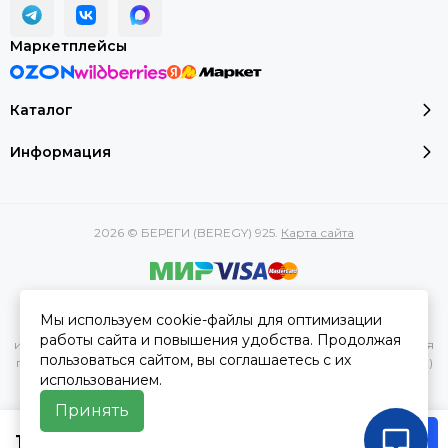
Маркетплейсы
Каталог
Информация
2026 © БЕРЕГИ (BEREGY) 925.
Карта сайта
Вся представленная на сайте информация, касающаяся
Мы используем cookie-файлы для оптимизации
характеристик, стоимости товаров и услуг, носит
работы сайта и повышения удобства. Продолжая
информационный характер и ни при каких условиях не является
пользоваться сайтом, вы соглашаетесь с их
публичной офертой, определяемой положениями Статьи 437(2)
использованием.
Гражданского кодекса РФ.
Принять
10 350 руб
В корзину