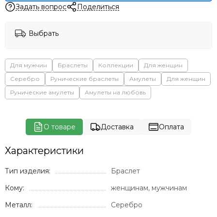
Задать вопрос
Поделиться
Выбрать
Для мужчин
Браслеты
Коллекции
Для женщин
Серебро
Рунические браслеты
Амулеты
Для женщин
Рунические амулеты
Амулеты на любовь
О товаре
Доставка
Оплата
Характеристики
Тип изделия:
Браслет
Кому:
женщинам, мужчинам
Металл:
Серебро