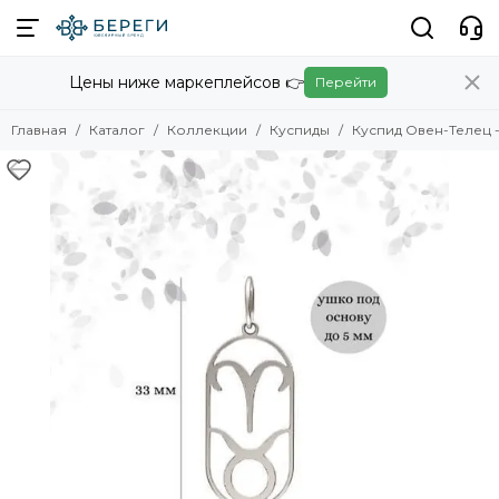
Коллекции
Цены ниже маркеплейсов 👉
Перейти
Смотреть все товары
Скандинавские украшения
Главная
Каталог
Коллекции
Куспиды
Куспид Овен-Телец 
Славянские украшения
Авторские украшения
Амулеты
Обереги
Восточные украшения
Христианские украшения
Египет
Логово змей
Карты Таро
Знаки зодиака
Куспиды
Китайские знаки зодиака
Фэнтези
Игры и кино