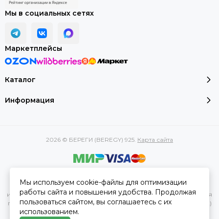
Мы в социальных сетях
Маркетплейсы
Каталог
Информация
2026 © БЕРЕГИ (BEREGY) 925.
Карта сайта
Вся представленная на сайте информация, касающаяся
Мы используем cookie-файлы для оптимизации
характеристик, стоимости товаров и услуг, носит
работы сайта и повышения удобства. Продолжая
информационный характер и ни при каких условиях не является
пользоваться сайтом, вы соглашаетесь с их
публичной офертой, определяемой положениями Статьи 437(2)
использованием.
Гражданского кодекса РФ.