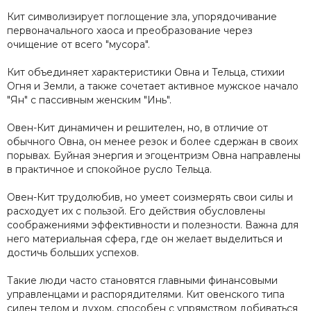
Кит символизирует поглощение зла, упорядочивание
первоначального хаоса и преобразование через
очищение от всего "мусора".
Кит объединяет характеристики Овна и Тельца, стихии
Огня и Земли, а также сочетает активное мужское начало
"Ян" с пассивным женским "Инь".
Овен-Кит динамичен и решителен, но, в отличие от
обычного Овна, он менее резок и более сдержан в своих
порывах. Буйная энергия и эгоцентризм Овна направлены
в практичное и спокойное русло Тельца.
Овен-Кит трудолюбив, но умеет соизмерять свои силы и
расходует их с пользой. Его действия обусловлены
соображениями эффективности и полезности. Важна для
него материальная сфера, где он желает выделиться и
достичь больших успехов.
Такие люди часто становятся главными финансовыми
управленцами и распорядителями. Кит овенского типа
силен телом и духом, способен с упрямством добиваться