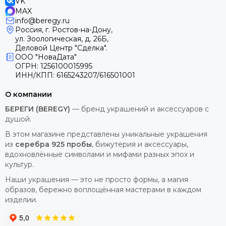
VK
MAX
info@beregy.ru
Россия, г. Ростов-на-Дону,
ул. Зоологическая, д. 26Б,
Деловой Центр "Сделка".
ООО "НоваДата"
ОГРН: 1256100015995
ИНН/КПП: 6165243207/616501001
О компании
БЕРЕГИ (BEREGY)
— бренд украшений и аксессуаров с
душой.
В этом магазине представлены уникальные украшения
из
серебра 925 пробы
, бижутерия и аксессуары,
вдохновлённые символами и мифами разных эпох и
культур.
Наши украшения — это не просто формы, а магия
образов, бережно воплощённая мастерами в каждом
изделии.