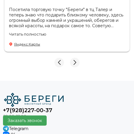
Посетила торговую точку "Береги" в тц Талер и
теперь знаю что подарить близкому человеку, здесь
огромный выбор камней и украшений, оберегов и
всякой красоты, на подарок самое то. Советую
посетить если в раздумьях что купить с пользой!
Читать полностью
Продавцы-консультанты сориентируют, дадут
подсказки на что обратить внимание . Приветливый
Яндекс Карты
персонал.
+7(928)227-00-37
Заказать звонок
Telegram