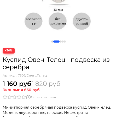
Нумерология: магия чисел
Сакральная геометрия
Минимализм
Буквы
−36%
Куспид Овен-Телец - подвеска из
серебра
Артикул:
7507/Овен_Телец
1 160 руб
1 820 руб
Экономия
660 руб
Оставить отзыв
Миниатюрная серебряная подвеска куспид Овен-Телец.
Модель двусторонняя, плоская. Несмотря на