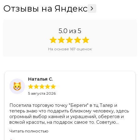
Отзывы на Яндекс
5.0
из 5
На основе
167
оценок
Наталья С.
5 августа 2026
Посетила торговую точку "Береги" в тц Талер и
теперь знаю что подарить близкому человеку, здесь
огромный выбор камней и украшений, оберегов и
всякой красоты, на подарок самое то. Советую
посетить если в раздумьях что купить с пользой!
Читать полностью
Продавцы-консультанты сориентируют, дадут
подсказки на что обратить внимание . Приветливый