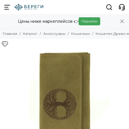
Аксессуары
Цены ниже маркеплейсов 👉
Перейти
Смотреть все товары
Женские
Главная
Каталог
Аксессуары
Кошельки
Кошелек Древо ж
Мужские
Гайтаны
Кошельки
Портмоне
Обложки на паспорт