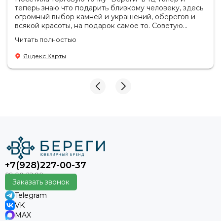
теперь знаю что подарить близкому человеку, здесь
огромный выбор камней и украшений, оберегов и
всякой красоты, на подарок самое то. Советую
посетить если в раздумьях что купить с пользой!
Читать полностью
Продавцы-консультанты сориентируют, дадут
подсказки на что обратить внимание . Приветливый
Яндекс Карты
персонал.
+7(928)227-00-37
Заказать звонок
Telegram
VK
MAX