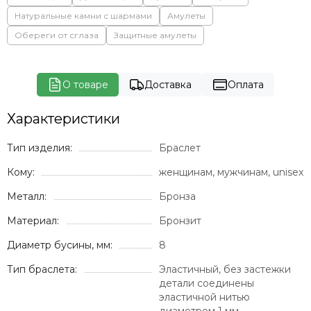
Натуральные камни с шармами
Амулеты
Обереги от сглаза
Защитные амулеты
О товаре
Доставка
Оплата
Характеристики
Тип изделия:
Браслет
Кому:
женщинам, мужчинам, unisex
Металл:
Бронза
Материал:
Бронзит
Диаметр бусины, мм:
8
Тип браслета:
Эластичный, без застежки
детали соединены
эластичной нитью