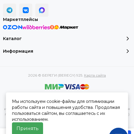
Маркетплейсы
Каталог
Информация
2026 © БЕРЕГИ (BEREGY) 925.
Карта сайта
Вся представленная на сайте информация, касающаяся
Мы используем cookie-файлы для оптимизации
характеристик, стоимости товаров и услуг, носит
работы сайта и повышения удобства. Продолжая
информационный характер и ни при каких условиях не является
пользоваться сайтом, вы соглашаетесь с их
публичной офертой, определяемой положениями Статьи 437(2)
использованием.
Гражданского кодекса РФ.
Принять