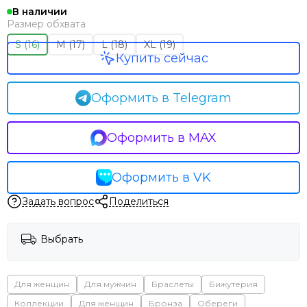
В наличии
Размер обхвата
S (16)
M (17)
L (18)
XL (19)
Купить сейчас
Оформить в Telegram
Оформить в MAX
Оформить в VK
Задать вопрос
Поделиться
Выбрать
Для женщин
Для мужчин
Браслеты
Бижутерия
Коллекции
Для женщин
Бронза
Обереги