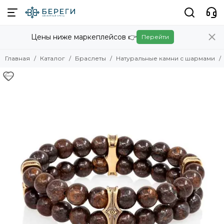
Браслеты
Цены ниже маркеплейсов 👉
Перейти
Смотреть все товары
Для мужчин
Главная
Каталог
Браслеты
Натуральные камни с шармами
Для женщин
Рунические браслеты
Браслеты-цепочки
Браслеты из паракорда
Натуральные камни с шармами