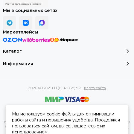
Мы в социальных сетях
Маркетплейсы
Каталог
Информация
2026 © БЕРЕГИ (BEREGY) 925.
Карта сайта
Вся представленная на сайте информация, касающаяся
Мы используем cookie-файлы для оптимизации
характеристик, стоимости товаров и услуг, носит
работы сайта и повышения удобства. Продолжая
информационный характер и ни при каких условиях не является
пользоваться сайтом, вы соглашаетесь с их
публичной офертой, определяемой положениями Статьи 437(2)
использованием.
Гражданского кодекса РФ.