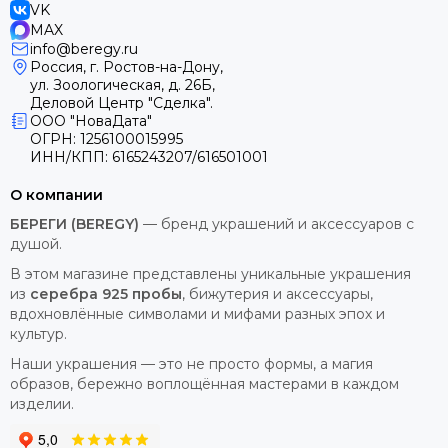
VK
MAX
info@beregy.ru
Россия, г. Ростов-на-Дону,
ул. Зоологическая, д. 26Б,
Деловой Центр "Сделка".
ООО "НоваДата"
ОГРН: 1256100015995
ИНН/КПП: 6165243207/616501001
О компании
БЕРЕГИ (BEREGY)
— бренд украшений и аксессуаров с
душой.
В этом магазине представлены уникальные украшения
из
серебра 925 пробы
, бижутерия и аксессуары,
вдохновлённые символами и мифами разных эпох и
культур.
Наши украшения — это не просто формы, а магия
образов, бережно воплощённая мастерами в каждом
изделии.