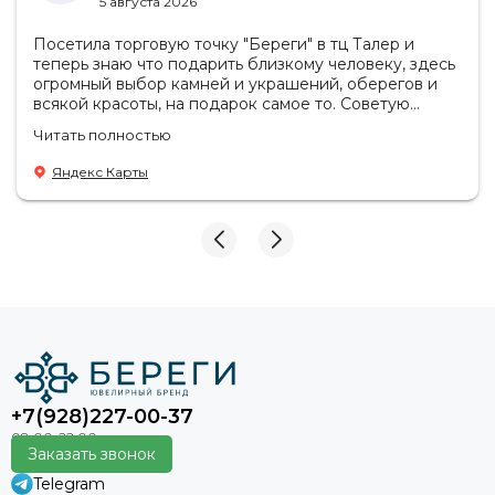
5 августа 2026
Посетила торговую точку "Береги" в тц Талер и
теперь знаю что подарить близкому человеку, здесь
огромный выбор камней и украшений, оберегов и
всякой красоты, на подарок самое то. Советую
посетить если в раздумьях что купить с пользой!
Читать полностью
Продавцы-консультанты сориентируют, дадут
подсказки на что обратить внимание . Приветливый
Яндекс Карты
персонал.
+7(928)227-00-37
Заказать звонок
Telegram